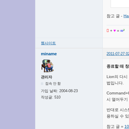
참고 글 -
Ha

+
♥
=
∞
²
웹사이트
miname
2011-07-27 0
종료할 때 
Lion의 다
관리자
법입니다.
접속 안 함
가입 날짜:
2004-08-23
Command
작성글:
510
시 열어두기
반대로 시스템
용하실 수 있
참고 글 =
10