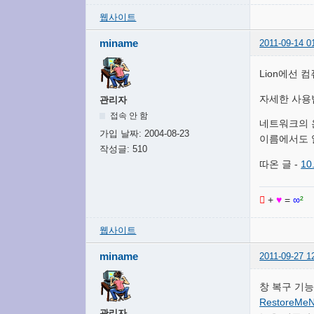
웹사이트
miname
2011-09-14 0
Lion에선 
자세한 사용
관리자
접속 안 함
네트워크의 
가입 날짜:
2004-08-23
이름에서도 
작성글:
510
따온 글 -
10.

+
♥
=
∞
²
웹사이트
miname
2011-09-27 1
창 복구 기
RestoreMeN
관리자