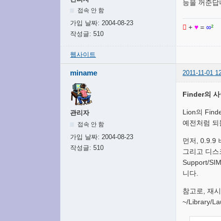
능을 꺼준답
접속 안 함
가입 날짜:
2004-08-23

+
♥
=
∞
²
작성글:
510
웹사이트
miname
2011-11-01 1
Finder의
Lion의 F
관리자
예전처럼 되
접속 안 함
가입 날짜:
2004-08-23
먼저, 0.9.
작성글:
510
그리고 디스크 이미
Support
니다.
참고로, 재시
~/Librar