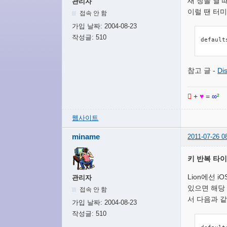
새 창을 열
관리자
이럴 땐 터
접속 안 함
가입 날짜:
2004-08-23
작성글:
510
default
참고 글 -
Di

+
♥
=
∞
²
웹사이트
miname
2011-07-26 0
키 반복 타
Lion에선 i
관리자
있으면 해당
접속 안 함
서 다음과 
가입 날짜:
2004-08-23
작성글:
510