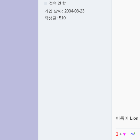
접속 안 함
가입 날짜:
2004-08-23
작성글:
510
이름이 Lio

+
♥
=
∞
²