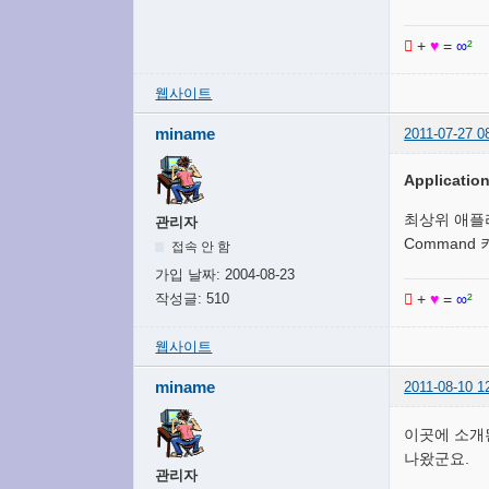

+
♥
=
∞
²
웹사이트
miname
2011-07-27 0
Applicat
최상위 애플리
관리자
Command
접속 안 함
가입 날짜:
2004-08-23
작성글:
510

+
♥
=
∞
²
웹사이트
miname
2011-08-10 1
이곳에 소개
나왔군요.
관리자