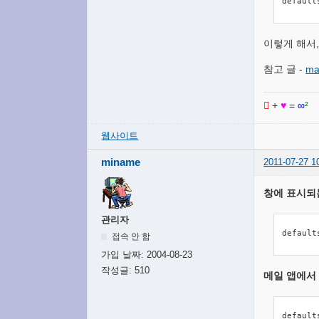
default
이렇게 해서,
참고 글 -
ma

+
♥
=
∞
²
웹사이트
miname
2011-07-27 1
창에 표시되
관리자
default
접속 안 함
가입 날짜:
2004-08-23
작성글:
510
메일 앱에서
default