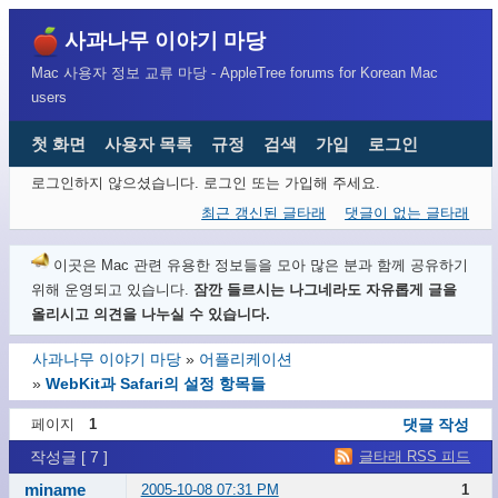
사과나무 이야기 마당
Mac 사용자 정보 교류 마당 - AppleTree forums for Korean Mac
users
첫 화면
사용자 목록
규정
검색
가입
로그인
로그인하지 않으셨습니다.
로그인 또는 가입해 주세요.
최근 갱신된 글타래
댓글이 없는 글타래
이곳은 Mac 관련 유용한 정보들을 모아 많은 분과 함께 공유하기
위해 운영되고 있습니다.
잠깐 들르시는 나그네라도 자유롭게 글을
올리시고 의견을 나누실 수 있습니다.
사과나무 이야기 마당
»
어플리케이션
»
WebKit과 Safari의 설정 항목들
페이지
1
댓글 작성
글타래 RSS 피드
작성글 [ 7 ]
miname
2005-10-08 07:31 PM
1