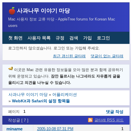
사과나무 이야기 마당
Mac 사용자 정보 교류 마당 - AppleTree forums for Korean Mac
users
첫 화면
사용자 목록
규정
검색
가입
로그인
로그인하지 않으셨습니다.
로그인 또는 가입해 주세요.
최근 갱신된 글타래
댓글이 없는 글타래
이곳은 Mac 관련 유용한 정보들을 모아 많은 분과 함께 공유하기
위해 운영되고 있습니다.
잠깐 들르시는 나그네라도 자유롭게 글을
올리시고 의견을 나누실 수 있습니다.
사과나무 이야기 마당
»
어플리케이션
»
WebKit과 Safari의 설정 항목들
페이지
1
댓글 작성
글타래 RSS 피드
작성글 [ 7 ]
miname
2005-10-08 07:31 PM
1