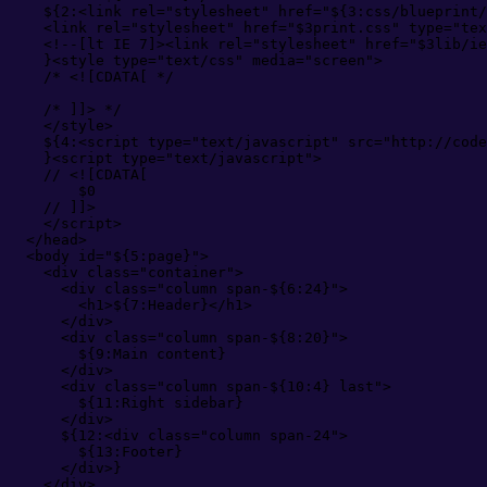
    ${2:
<
link
rel
=
"
stylesheet
"
href
=
"
${3:css/blueprint/
<
link
rel
=
"
stylesheet
"
href
=
"
$3print.css
"
type
=
"
tex
<!--
[lt IE 7]><link rel="stylesheet" href="$3lib/ie
    }
<
style
type
=
"
text/css
"
media
=
"
screen
"
>
/*
 <![CDATA[ 
*/
/*
 ]]> 
*/
</
style
>
    ${4:
<
script
type
=
"
text/javascript
"
src
=
"
http://code
    }
<
script
type
=
"
text/javascript
"
>
//
 <![CDATA[
        $
0
//
 ]]>
</
script
>
</
head
>
<
body
id
=
"
${5:page}
"
>
<
div
class
=
"
container
"
>
<
div
class
=
"
column span-${6:24}
"
>
<
h1
>
${7:Header}
</
h1
>
</
div
>
<
div
class
=
"
column span-${8:20}
"
>
        ${9:Main content}
</
div
>
<
div
class
=
"
column span-${10:4} last
"
>
        ${11:Right sidebar}
</
div
>
      ${12:
<
div
class
=
"
column span-24
"
>
        ${13:Footer}
</
div
>
}
</
div
>