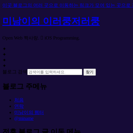
이곳 블로그의 여러 곳으로 이동하는 링크가 모여 있는 곳으로
미남이의 이러쿵저러쿵
Open Web 짝사랑.  iOS Programming.
✦
✦
✦
✦
블로그 검색
찾기
블로그 주메뉴
처음
연락
미남이의 웹터
@miname
전후 블로그 글 이동 메뉴