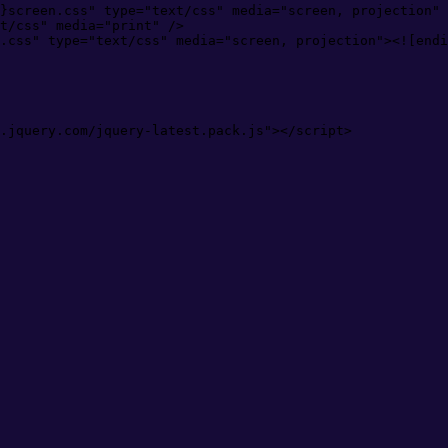
}screen.css
"
type
=
"
text/css
"
media
=
"
screen, projection
"
 
t/css
"
media
=
"
print
"
 />
.css" type="text/css" media="screen, projection"><![endi
.jquery.com/jquery-latest.pack.js
"
>
<
/
script
>