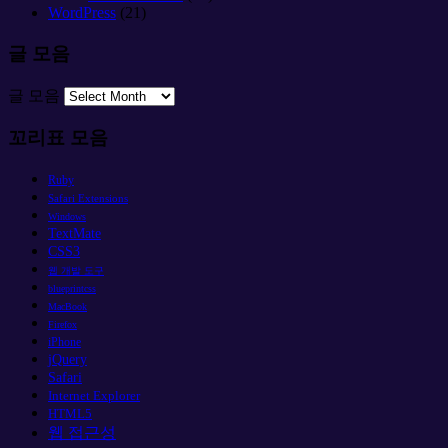
WordPress
(21)
글 모음
글 모음
꼬리표 모음
Ruby
Safari Extensions
Windows
TextMate
CSS3
웹 개발 도구
blueprintcss
MacBook
Firefox
iPhone
jQuery
Safari
Internet Explorer
HTML5
웹 접근성