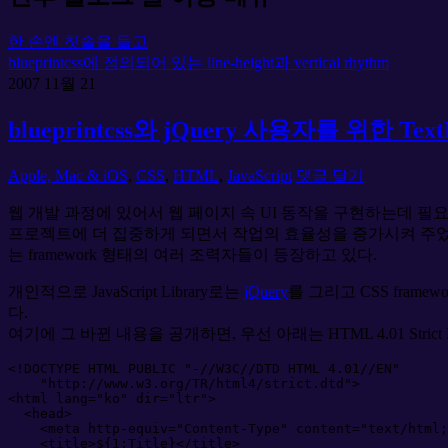
한 손엔 칫솔을 들고
blueprintcss에 정의되어 있는 line-height과 vertical rhythm
2007
11월
21
blueprintcss와 jQuery 사용자를 위한 Text
Apple, Mac & iOS
,
CSS
,
HTML
,
JavaScript
댓글 달기
웹 개발 과정에 있어서 웹 페이지 속 UI 동작을 구현하는데 필요한
프로젝트에 더 집중하게 되면서 작업의 효율성을 증가시켜 주었듯이
는 framework 형태의 여러 조력자들이 등장하고 있다.
개인적으로 JavaScript Library로는
jQuery
를 그리고 CSS framew
다.
여기에 그 바뀐 내용을 공개하면, 우선 아래는 HTML 4.01 Strict
<!
DOCTYPE
 HTML PUBLIC 
"-//W3C//DTD HTML 4.01//EN"
"http://www.w3.org/TR/html4/strict.dtd"
>
<
html
lang
=
"
ko
"
dir
=
"
ltr
"
>
<
head
>
<
meta
http-equiv
=
"
Content-Type
"
content
=
"
text/html;
<
title
>
${1:Title}
</
title
>