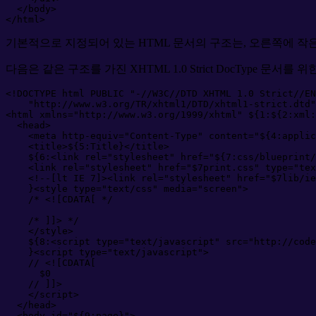
</
body
>
</
html
>
기본적으로 지정되어 있는 HTML 문서의 구조는, 오른쪽에 작은 side
다음은 같은 구조를 가진 XHTML 1.0 Strict DocType 문서를 위한 HTM
<!
DOCTYPE
 html PUBLIC 
"-//W3C//DTD XHTML 1.0 Strict//EN
"http://www.w3.org/TR/xhtml1/DTD/xhtml1-strict.dtd"
<
html
xmlns
=
"
http://www.w3.org/1999/xhtml
"
 ${
1:
${
2:xml:
<
head
>
<
meta
http-equiv
=
"
Content-Type
"
content
=
"
${4:applic
<
title
>
${5:Title}
</
title
>
    ${6:
<
link
rel
=
"
stylesheet
"
href
=
"
${7:css/blueprint/
<
link
rel
=
"
stylesheet
"
href
=
"
$7print.css
"
type
=
"
tex
<!--
[lt IE 7]><link rel="stylesheet" href="$7lib/ie
    }
<
style
type
=
"
text/css
"
media
=
"
screen
"
>
/*
 <![CDATA[ 
*/
/*
 ]]> 
*/
</
style
>
    ${8:
<
script
type
=
"
text/javascript
"
src
=
"
http://code
    }
<
script
type
=
"
text/javascript
"
>
//
 <![CDATA[
      $
0
//
 ]]>
</
script
>
</
head
>
<
body
id
=
"
${9:page}
"
>