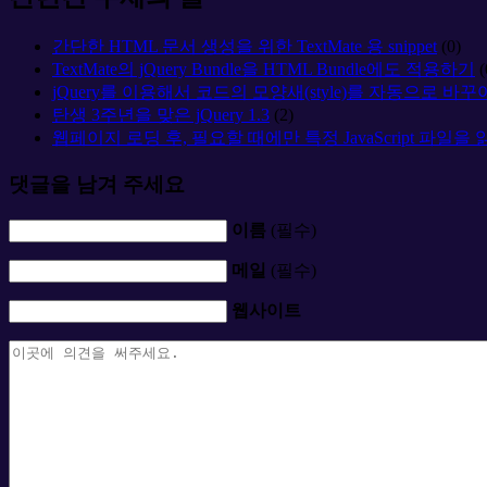
간단한 HTML 문서 생성을 위한 TextMate 용 snippet
(0)
TextMate의 jQuery Bundle을 HTML Bundle에도 적용하기
(
jQuery를 이용해서 코드의 모양새(style)를 자동으로 바꾸
탄생 3주년을 맞은 jQuery 1.3
(2)
웹페이지 로딩 후, 필요할 때에만 특정 JavaScript 파일을
댓글을 남겨 주세요
이름
(필수)
메일
(필수)
웹사이트