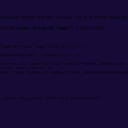
bar가 위치한 보편적인 2 column 구조로 위 아래에 Header와 
L snippet. tab trigger로
“page”
가 지정되어 있다.
"
>
lang
=
"
ko
"
}${
3:
lang
=
"
ko
"
}} 
dir
=
"
ltr
"
>
ation/xhtml+xml}; charset=utf-8
"
 />
}screen.css
"
type
=
"
text/css
"
media
=
"
screen, projection
"
 
t/css
"
media
=
"
print
"
 />
.css" type="text/css" media="screen, projection"><![endi
.jquery.com/jquery-latest.pack.js
"
>
<
/
script
>