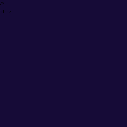
/>
f]
-->