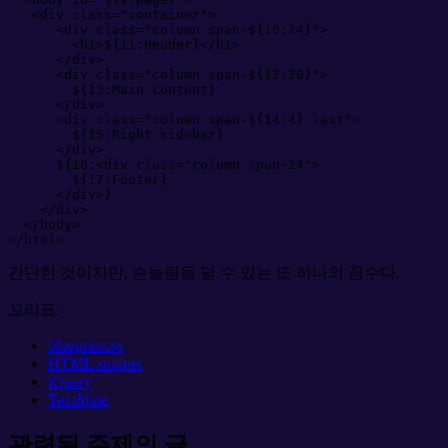
<
div
class
=
"
container
"
>
<
div
class
=
"
column span-${10:24}
"
>
<
h1
>
${11:Header}
</
h1
>
</
div
>
<
div
class
=
"
column span-${12:20}
"
>
        ${13:Main content}
</
div
>
<
div
class
=
"
column span-${14:4} last
"
>
        ${15:Right sidebar}
</
div
>
      ${16:
<
div
class
=
"
column span-24
"
>
        ${17:Footer}
</
div
>
}
</
div
>
</
body
>
</
html
>
간단한 것이지만, 손놀림을 덜 수 있는 또 하나의 꼼수다.
꼬리표:
blueprintcss
HTML snippet
jQuery
TextMate
관련된 주제의 글