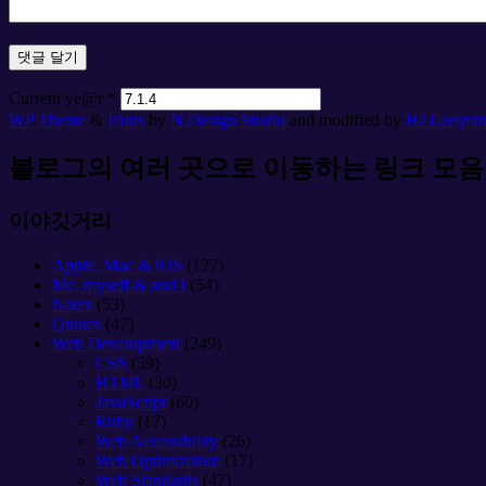
Current ye@r
*
WP Theme
&
Icons
by
N.Design Studio
and modified by
HJ Lee(mi
블로그의 여러 곳으로 이동하는 링크 모음
이야깃거리
Apple, Mac & iOS
(127)
Me, myself & and I
(54)
Notes
(53)
Quotes
(47)
Web Development
(249)
CSS
(59)
HTML
(30)
JavaScript
(60)
Ruby
(17)
Web Accessibility
(26)
Web Optimization
(17)
Web Standards
(47)