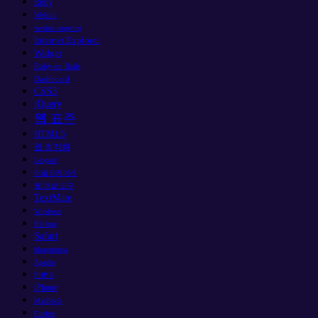
Ruby
Webkit
version targeting
Internet Explorer
Widget
Ruby on Rails
Dashboard
CSS3
jQuery
웹 표준
HTML5
웹 최적화
Leopard
어플리케이션
웹 개발 도구
TextMate
Windows
IE6 bug
Safari
blueprintcss
Apache
PHP 5
iPhone
MacBook
Firefox