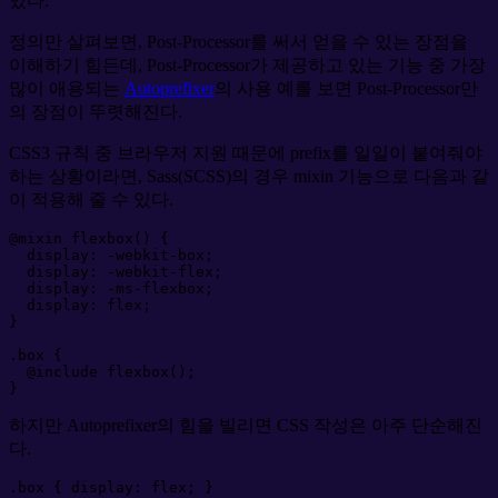
있다.
정의만 살펴보면, Post-Processor를 써서 얻을 수 있는 장점을
이해하기 힘든데, Post-Processor가 제공하고 있는 기능 중 가장
많이 애용되는
Autoprefixer
의 사용 예를 보면 Post-Processor만
의 장점이 뚜렷해진다.
CSS3 규칙 중 브라우저 지원 때문에 prefix를 일일이 붙여줘야
하는 상황이라면, Sass(SCSS)의 경우 mixin 기능으로 다음과 같
이 적용해 줄 수 있다.
@
mixin
flexbox
(
)
{
display
:
-webkit
-
box
;
display
:
-webkit
-
flex
;
display
:
-ms
-
flexbox
;
display
:
flex
;
}
.
box
{
@
include
flexbox
(
)
;
}
하지만 Autoprefixer의 힘을 빌리면 CSS 작성은 아주 단순해진
다.
.
box
{
display
:
flex
;
}