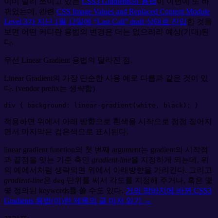
이미 널리 쓰이고 있는
CSS3 Gradients의 용법
이 이번에 또 바
뀌었는데, 관련
CSS Image Values and Replaced Content Module
Level 3가 지난 1월 12일에 “Last Call” draft 상태로 진입
한 것을
보면 어떤 커다란 용법의 변경은 더는 없으리라 예상(기대)된
다.
우선 Linear Gradient 용법의 달라진 점.
Linear Gradient의 가장 단순한 사용 예로 다름과 같은 것이 있
다. (vendor prefix는 생략함)
div
{
background
:
linear-gradient(
white
, 
black
)
;
}
적용하면 위에서 아래 방향으로 흰색을 시작으로 점점 짙어지
면서 마지막은 검은색으로 표시된다.
linear gradient function의 첫 번째 argument는 gradient의 시작점
과 끝점을 잇는 기준 축인
gradient-line
을 지정하게 되는데, 위
의 예에서처럼 생략되면 위에서 아래방향을 가리킨다. 그리고
gradient-line
은
단위를 써서 각도를 지정해 주거나, 혹은 몇
deg
몇 정의된 keywords를 쓸 수도 있다.
거의 막바지에 바뀐 CSS3
Gradients 용법(이)란 제목의
글 마저 읽기 →