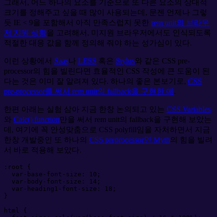
그래서, 어느 하나의 요소를 기준으로 또 다른 요소의 상대적
크기를 정해주고 싶을 때 많이 사용되는데, 문젠 언제나 그렇
듯 IE < 9을 포함해서 아직 만족스럽지 못한
rem unit의 브라우
저 지원 상황
을 고려해서, 미지원 브라우저에서도 인식되도록
적절한 대응 값을 함께 정의해 줘야 하는 성가심이 있다.
이런 상황에서
Saas
나
LESS
혹은
Stylus
와 같은 CSS pre-
processor의 힘을 빌린다면 효율적인 CSS 작성에 큰 도움이 된
다는 것은 이미 잘 알려져 있다. 하나의 좋은 본보기로,
CSS
pre-processor를 써서 rem unit의 fallback을 구현한 예
.
한편 아래는 실험 삼아 지금 한창 논의되고 있는
CSS Variables
와
Calc() function
만을 써서 rem unit의 fallback을 구현해 보았는
데, 여기에 꼭 안성맞춤으로 CSS polyfill임을 자처하면서 지금
한창 개발중인 또 하나의
CSS preprocessor인 Myth
의 힘을 빌려
서 바로 적용해 보았다.
:
root
{
var-base-font-size
:
10
;
var-body-font-size
:
14
;
var-heading
1
-font-size
:
18
;
}
html
{