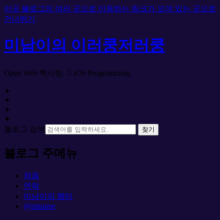
이곳 블로그의 여러 곳으로 이동하는 링크가 모여 있는 곳으로
건너뛰기
미남이의 이러쿵저러쿵
Open Web 짝사랑.  iOS Programming.
✦
✦
✦
✦
블로그 검색
찾기
블로그 주메뉴
처음
연락
미남이의 웹터
@miname