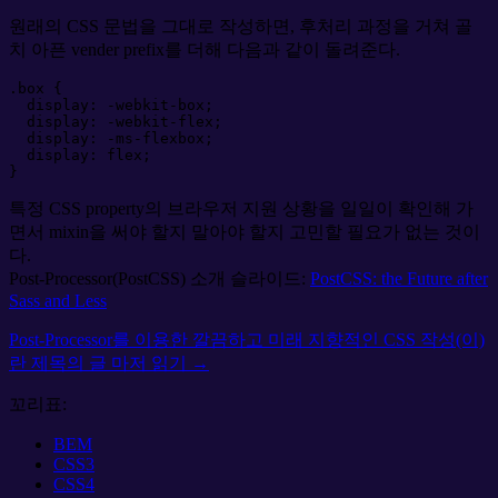
원래의 CSS 문법을 그대로 작성하면, 후처리 과정을 거쳐 골
치 아픈 vender prefix를 더해 다음과 같이 돌려준다.
.
box
{
display
:
-webkit-box
;
display
:
-webkit-flex
;
display
:
-ms-flexbox
;
display
:
flex
;
}
특정 CSS property의 브라우저 지원 상황을 일일이 확인해 가
면서 mixin을 써야 할지 말아야 할지 고민할 필요가 없는 것이
다.
Post-Processor(PostCSS) 소개 슬라이드:
PostCSS: the Future after
Sass and Less
Post-Processor를 이용한 깔끔하고 미래 지향적인 CSS 작성(이)
란 제목의
글 마저 읽기 →
꼬리표:
BEM
CSS3
CSS4