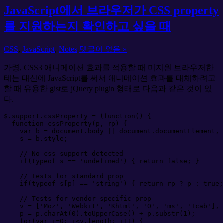
JavaScript에서 브라우저가 CSS property
를 지원하는지 확인하고 싶을 때
CSS
,
JavaScript
,
Notes
댓글이 없음 »
가령, CSS3 애니메이션 효과를 적용할 때 미지원 브라우저한
테는 대신에 JavaScript를 써서 애니메이션 효과를 대체하려고
할 때 유용한 gist로 jQuery plugin 형태로 다음과 같은 것이 있
다.
$
.
support
.
cssProperty 
=
(
function
(
)
{
function
cssProperty
(
p
, 
rp
)
{
var
 b 
=
document
.
body
||
document
.
documentElement
,
    s 
=
 b
.
style
;
//
 No css support detected
if
(
typeof
 s 
==
'
undefined
'
)
{
return
false
;
}
//
 Tests for standard prop
if
(
typeof
 s
[
p
]
==
'
string
'
)
{
return
 rp 
?
 p 
:
true
;
//
 Tests for vendor specific prop
    v 
=
[
'
Moz
'
,
'
Webkit
'
,
'
Khtml
'
,
'
O
'
,
'
ms
'
,
'
Icab
'
]
,
    p 
=
 p
.
charAt
(
0
)
.
toUpperCase
(
)
+
 p
.
substr
(
1
)
;
for
(
var
 i
=
0
;
 i
<
v
.
length
;
 i
++
)
{