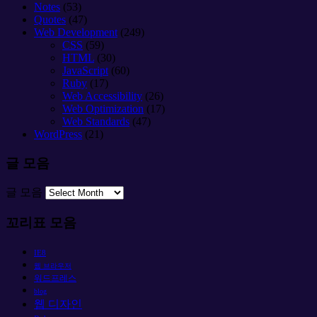
Notes
(53)
Quotes
(47)
Web Development
(249)
CSS
(59)
HTML
(30)
JavaScript
(60)
Ruby
(17)
Web Accessibility
(26)
Web Optimization
(17)
Web Standards
(47)
WordPress
(21)
글 모음
글 모음
꼬리표 모음
IE8
웹 브라우저
워드프레스
blog
웹 디자인