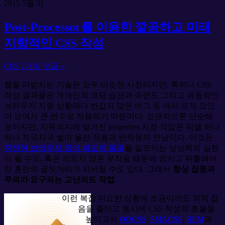
2015
5월
31
Post-Processor를 이용한 깔끔하고 미래
지향적인 CSS 작성
CSS
2개의 댓글 »
웹을 떠받치는 기술은 모두 비슷한 사정이지만, 특히나 CSS
작성 결과물은 개개인의 코딩 습관과 숙련도 그리고 유동적인
브라우저 지원 상황에다 반갑지 않은 버그 등 여러 외적 요인
이 모여서 큰 변수로 작용하기 마련이다. 표면적으론 단순해
보이지만, 자유의지에 맡겨진 properties 지정 작업은 픽셀 하나
하나 차곡차곡 쌓아 올린 작용과 반작용의 만남이다. 이것은
잔잔한 브라우저 창에 파도의 물결
을 일으키는 상상력의 실현
이 될 수도, 혹은 의도치 않은 부작용 때문에 엉키고 뒤틀려버
린 혼란의 골칫거리가 되버릴 수도 있다. 그래서
항상 집중과
주의가 요구되는 고난의도 작업.
이런 복잡 미묘한 상황에 조금이라도 외적 잡
음을 줄이고 동시에 CSS 작성의 효율을
높이고자
OOCSS
,
SMACSS
,
BEM
과