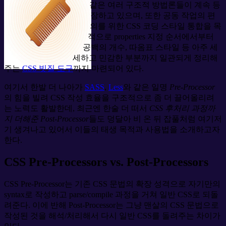
같은 여러 구조적 방법론들이 계속 등
장하고 있으며, 또한 공동 작업의 편
의를 위한 CSS 코딩 스타일 통합을 목
적으로 properties 지정 순서에서부터
공백의 개수, 따옴표 스타일 등 아주 세
세하고 민감한 부분까지 일관되게 정리해
주는
CSS 빗질 도구
까지 마련되어 있다.
여기서 한발 더 나아가
SASS
,
Less
와 같은 일명
Pre-Processor
의 힘을 빌려 CSS 작성 효율을 구조적으로 좀 더 끌어올리려
는 노력도 활발한데, 최근엔 한술 더 떠서
CSS 후처리 과정까
지 더해준 Post-Processor
들도 덩달아 비 온 뒤 잡풀처럼 여기저
기 생겨나고 있어서 이들의 태생 목적과 사용법을 소개하고자
한다.
CSS Pre-Processors vs. Post-Processors
CSS Pre-Processor는 기존 CSS 문법의 확장 성격으로 자기만의
syntax로 작성하고 parse/compile 과정을 거쳐 일반 CSS로 되돌
려준다. 이에 반해 Post-Processor는 그냥 맨살의 CSS 문법으로
작성된 것을 해석/처리해서 다시 일반 CSS를 돌려주는 차이가