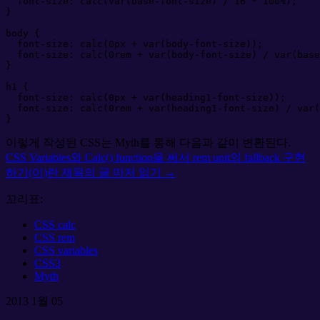
font-size
:
calc
(
var
(
b
a
s
e
-
f
o
n
t
-
s
i
z
e
)
 / 
16
 * 
100
%
)
;
}
body
{
font-size
:
calc
(
0
px
 + 
var
(
b
o
d
y
-
f
o
n
t
-
s
i
z
e
)
)
;
font-size
:
calc
(
0
rem
 + 
var
(
b
o
d
y
-
f
o
n
t
-
s
i
z
e
)
 / 
var
(
b
a
s
e
}
h1
{
font-size
:
calc
(
0
px
 + 
var
(
h
e
a
d
i
n
g
1
-
f
o
n
t
-
s
i
z
e
)
)
;
font-size
:
calc
(
0
rem
 + 
var
(
h
e
a
d
i
n
g
1
-
f
o
n
t
-
s
i
z
e
)
 / 
var
(
}
이렇게 작성된 CSS는 Myth를 통해 다음과 같이 변환된다.
CSS Variables와 Calc() function을 써서 rem unit의 fallback 구현
하기(이)란 제목의
글 마저 읽기 →
꼬리표:
CSS calc
CSS rem
CSS variables
CSS3
Myth
2013
1월
05