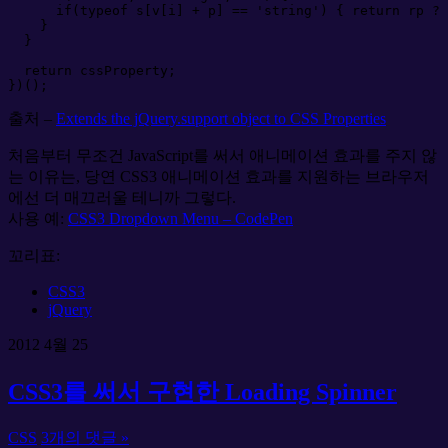
if
(
typeof
 s
[
v
[
i
]
+
 p
]
==
'
string
'
)
{
return
 rp 
?
}
}
return
 cssProperty
;
}
)
(
)
;
출처 –
Extends the jQuery.support object to CSS Properties
처음부터 무조건 JavaScript를 써서 애니메이션 효과를 주지 않
는 이유는, 당연 CSS3 애니메이션 효과를 지원하는 브라우저
에선 더 매끄러울 테니까 그렇다.
사용 예:
CSS3 Dropdown Menu – CodePen
꼬리표:
CSS3
jQuery
2012
4월
25
CSS3를 써서 구현한 Loading Spinner
CSS
3개의 댓글 »