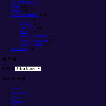
Me, myself & and I
(54)
Notes
(53)
Quotes
(47)
Web Development
(249)
CSS
(59)
HTML
(30)
JavaScript
(60)
Ruby
(17)
Web Accessibility
(26)
Web Optimization
(17)
Web Standards
(47)
WordPress
(21)
글 모음
글 모음
꼬리표 모음
Leopard
version targeting
Windows
Dashboard
PHP 5