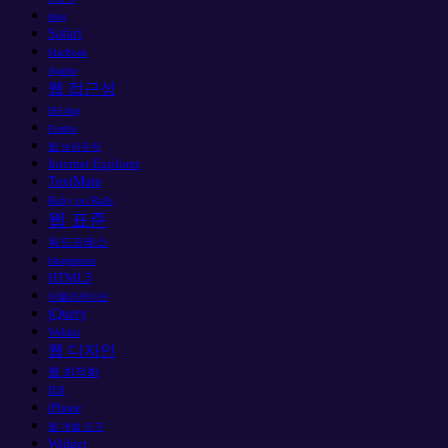
blog
Safari
MacBook
Apache
웹 접근성
IE6 bug
Firefox
웹 브라우저
Internet Explorer
TextMate
Ruby on Rails
웹 표준
워드프레스
blueprintcss
HTML5
어플리케이션
jQuery
Webkit
웹 디자인
웹 최적화
IE8
iPhone
웹 개발 도구
Widget