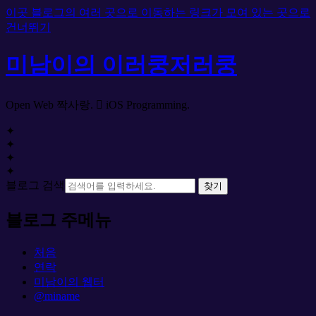
이곳 블로그의 여러 곳으로 이동하는 링크가 모여 있는 곳으로
건너뛰기
미남이의 이러쿵저러쿵
Open Web 짝사랑.  iOS Programming.
✦
✦
✦
✦
블로그 검색
찾기
블로그 주메뉴
처음
연락
미남이의 웹터
@miname