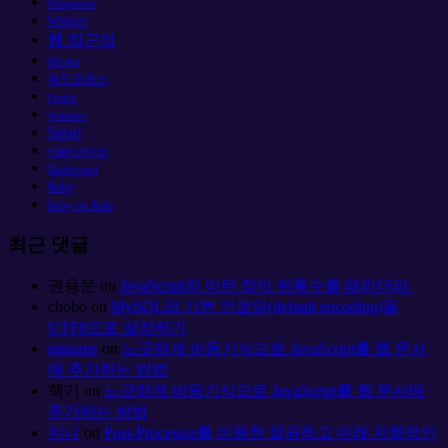
blueprintcss
Widget
웹 접근성
IE6 bug
워드프레스
Firefox
Windows
Safari
어플리케이션
Dashboard
Ruby
Ruby on Rails
최근 댓글
권용운
on
JavaScript의 이런 점이 뒤통수를 때리더라.
chobo
on
MySQL의 기본 인코딩(default encoding)을
UTF8으로 설정하기
miname
on
느긋하게 비동기식으로 JavaScript를 웹 문서
에 추가하는 방법
핵기
on
느긋하게 비동기식으로 JavaScript를 웹 문서에
추가하는 방법
지니
on
Post-Processor를 이용한 깔끔하고 미래 지향적인