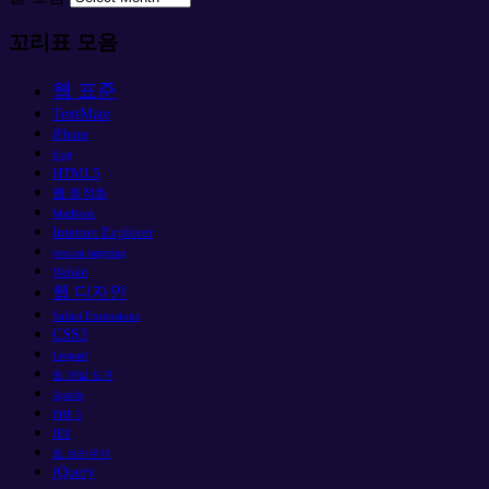
꼬리표 모음
웹 표준
TextMate
iPhone
blog
HTML5
웹 최적화
MacBook
Internet Explorer
version targeting
Webkit
웹 디자인
Safari Extensions
CSS3
Leopard
웹 개발 도구
Apache
PHP 5
IE8
웹 브라우저
jQuery