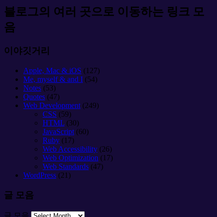
블로그의 여러 곳으로 이동하는 링크 모
음
이야깃거리
Apple, Mac & iOS
(127)
Me, myself & and I
(54)
Notes
(53)
Quotes
(47)
Web Development
(249)
CSS
(59)
HTML
(30)
JavaScript
(60)
Ruby
(17)
Web Accessibility
(26)
Web Optimization
(17)
Web Standards
(47)
WordPress
(21)
글 모음
글 모음