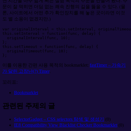
연 시간을 아주 짧게 써는 실험 목적의 주문을 만들어 봤다. 주
문이 잘 먹히면 더딤 없는 쾌속 진행의 길을 뚫을 수 있다. (물
론, 사이트에서 어떤 추가 확인장치를 해 놓은 곳이라면 이것
도 별 소용이 없겠지만.)
var
 originalInterval 
=
this
.
setInterval
,
 originalTimeou
this
.
setInterval
=
function
(
func
, 
delay
)
{
  originalInterval
(
func
,
10
)
;
}
;
this
.
setTimeout
=
function
(
func
, 
delay
)
{
  originalTimeout
(
func
,
10
)
;
}
;
이를 이용한 간편 사용 목적의 bookmarklet:
fastTimer – 가속기
가 달린 고장난(?) Timer
.
꼬리표:
Bookmarklet
관련된 주제의 글
SelectorGadget – CSS selectors 탐색 및 생성기
(0)
IE8 Compatibility View Blacklist Checker Bookmarklet
(0)