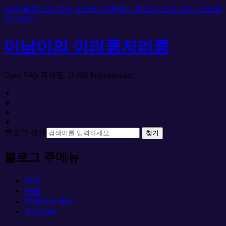
이곳 블로그의 여러 곳으로 이동하는 링크가 모여 있는 곳으로
건너뛰기
미남이의 이러쿵저러쿵
Open Web 짝사랑.  iOS Programming.
✦
✦
✦
✦
블로그 검색
찾기
블로그 주메뉴
처음
연락
미남이의 웹터
@miname