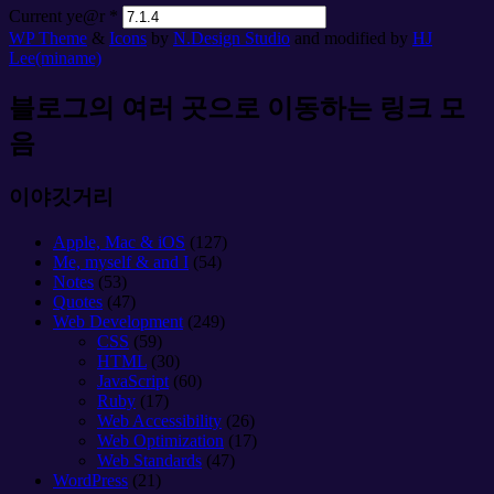
Current ye@r
*
WP Theme
&
Icons
by
N.Design Studio
and modified by
HJ
Lee(miname)
블로그의 여러 곳으로 이동하는 링크 모
음
이야깃거리
Apple, Mac & iOS
(127)
Me, myself & and I
(54)
Notes
(53)
Quotes
(47)
Web Development
(249)
CSS
(59)
HTML
(30)
JavaScript
(60)
Ruby
(17)
Web Accessibility
(26)
Web Optimization
(17)
Web Standards
(47)
WordPress
(21)