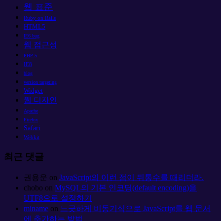
웹 표준
Ruby on Rails
HTML5
IE6 bug
웹 접근성
PHP 5
IE8
blog
version targeting
Widget
웹 디자인
Apache
Firefox
Safari
Webkit
최근 댓글
권용운
on
JavaScript의 이런 점이 뒤통수를 때리더라.
chobo
on
MySQL의 기본 인코딩(default encoding)을
UTF8으로 설정하기
miname
on
느긋하게 비동기식으로 JavaScript를 웹 문서
에 추가하는 방법