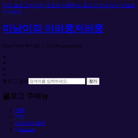
이곳 블로그의 여러 곳으로 이동하는 링크가 모여 있는 곳으로
건너뛰기
미남이의 이러쿵저러쿵
Open Web 짝사랑.  iOS Programming.
✦
✦
✦
✦
블로그 검색
찾기
블로그 주메뉴
처음
연락
미남이의 웹터
@miname