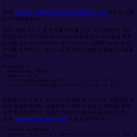
}
헌데,
IE 8부터 사용하게 될 MS 전용 확장자(-ms-)
덕분에, 상황
은 더 복잡해졌다.
IE8가 표준 모드로 웹 문서를 해석할 경우, 과거 MS만의 filter
용법은 완전 무시되면서 -ms-filter 속성과 함께 filter 정의 부분
은 따옴표로 감싸주어야만 한다. 그래서, 간단한 opacity 속성
하나를 정의하려고 해도 다음과 같이 지저분한 용법이 사용될
판이다.
#
some-div
{
background
:
#
999
;
opacity
:
0.5
;
filter
:
alpha(opacity=
50
)
;
/*
 For IE 5-7 
*/
-ms-filter
:
"
alpha(opacity=50)
"
;
/*
 For IE 8 
*/
}
쉬운길 놔두고 멀리 돌아가는 것처럼 생각되는데, 이쯤되면 차
라리 속편하게 PNG 그림으로 대체하게 생겼군. 하지만, 투명
도가 들어간 PNG도 문제가 많으니 이래저래 골칫거리. 😐
결국,
IEBlog에 나와 있는 대로
두 줄로 요약된다.
.
fiftyPercentOpaque
{
opacity
:
0.5
;
/*
 All modern browsers including IE9 
*/