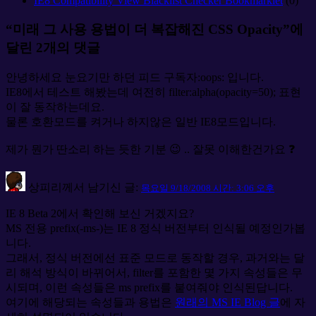
IE8 Compatibility View Blacklist Checker Bookmarklet
(0)
“미래 그 사용 용법이 더 복잡해진 CSS Opacity”에
달린 2개의 댓글
안녕하세요 눈요기만 하던 피드 구독자:oops: 입니다.
IE8에서 테스트 해봤는데 여전히 filter:alpha(opacity=50); 표현
이 잘 동작하는데요.
물론 호환모드를 켜거나 하지않은 일반 IE8모드입니다.
제가 뭔가 딴소리 하는 듯한 기분 😉 .. 잘못 이해한건가요 ❓
상피리
께서 남기신 글:
목요일 9/18/2008 시간: 3:06 오후
IE 8 Beta 2에서 확인해 보신 거겠지요?
MS 전용 prefix(-ms-)는 IE 8 정식 버전부터 인식될 예정인가봅
니다.
그래서, 정식 버전에선 표준 모드로 동작할 경우, 과거와는 달
리 해석 방식이 바뀌어서, filter를 포함한 몇 가지 속성들은 무
시되며, 이런 속성들은 ms prefix를 붙여줘야 인식된답니다.
여기에 해당되는 속성들과 용법은
원래의 MS IE Blog 글
에 자