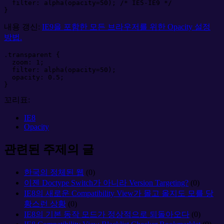
filter
:
alpha(opacity=
50
)
;
/*
 IE5-IE9 
*/
}
내용 갱신:
IE9을 포함한 모든 브라우저를 위한 Opacity 설정
방법.
.
transparent
{
zoom
:
1
;
filter
:
alpha(opacity=
50
)
;
opacity
:
0.5
;
}
꼬리표:
IE8
Opacity
관련된 주제의 글
한국의 정체된 웹
(0)
이젠 Doctype Switch가 아니라 Version Targeting?
(0)
IE8의 새로운 Compatibility View가 몰고 올지도 모를 당
황스런 상황
(0)
IE8의 기본 동작 모드가 정상적으로 되돌아오다
(0)