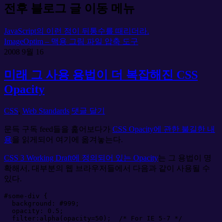
전후 블로그 글 이동 메뉴
JavaScript의 이런 점이 뒤통수를 때리더라.
ImageOptim – 맥용 그림 파일 압축 도구
2008
9월
16
미래 그 사용 용법이 더 복잡해진 CSS
Opacity
CSS
,
Web Standards
댓글 달기
문득 구독 feed들을 훑어보다가
CSS Opacity에 관한 불길한 내
용
을 읽게되어 여기에 옮겨놓는다.
CSS 3 Working Draft에 정의되어 있는 Opacity
는 그 용법이 명
확해서, 대부분의 웹 브라우저들에서 다음과 같이 사용될 수
있다.
#
some-div
{
background
:
#
999
;
opacity
:
0.5
;
filter
:
alpha(opacity=
50
)
;
/*
 For IE 5-7 
*/