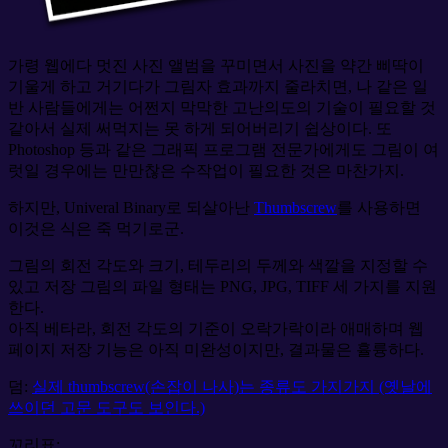
가령 웹에다 멋진 사진 앨범을 꾸미면서 사진을 약간 삐딱이
기울게 하고 거기다가 그림자 효과까지 줄라치면, 나 같은 일
반 사람들에게는 어쩐지 막막한 고난의도의 기술이 필요할 것
같아서 실제 써먹지는 못 하게 되어버리기 쉽상이다. 또
Photoshop 등과 같은 그래픽 프로그램 전문가에게도 그림이 여
럿일 경우에는 만만찮은 수작업이 필요한 것은 마찬가지.
하지만, Univeral Binary로 되살아난
Thumbscrew
를 사용하면
이것은 식은 죽 먹기로군.
그림의 회전 각도와 크기, 테두리의 두께와 색깔을 지정할 수
있고 저장 그림의 파일 형태는 PNG, JPG, TIFF 세 가지를 지원
한다.
아직 베타라, 회전 각도의 기준이 오락가락이라 애매하며 웹
페이지 저장 기능은 아직 미완성이지만, 결과물은 휼륭하다.
덤:
실제 thumbscrew(손잡이 나사)는 종류도 가지가지 (옛날에
쓰이던 고문 도구도 보인다.)
꼬리표: