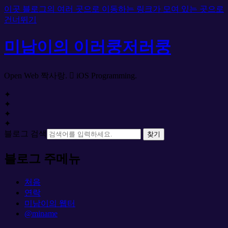
이곳 블로그의 여러 곳으로 이동하는 링크가 모여 있는 곳으로
건너뛰기
미남이의 이러쿵저러쿵
Open Web 짝사랑.  iOS Programming.
✦
✦
✦
✦
블로그 검색
찾기
블로그 주메뉴
처음
연락
미남이의 웹터
@miname