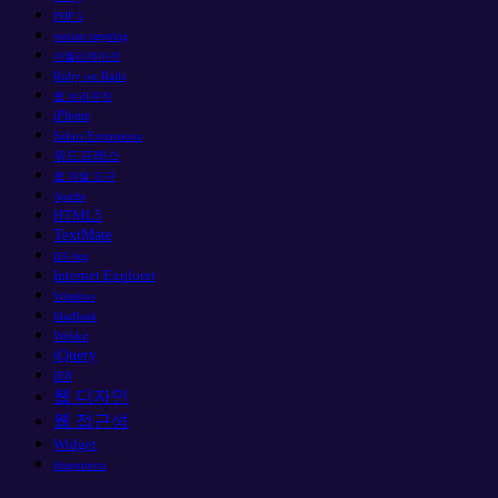
PHP 5
version targeting
어플리케이션
Ruby on Rails
웹 브라우저
iPhone
Safari Extensions
워드프레스
웹 개발 도구
Apache
HTML5
TextMate
IE6 bug
Internet Explorer
Windows
MacBook
Webkit
jQuery
IE8
웹 디자인
웹 접근성
Widget
blueprintcss