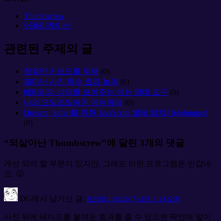
Thumbscrew
어플리케이션
관련된 주제의 글
청결한 키보드를 위해
(0)
재미난 사진 특수 효과 놀이
(0)
배터리의 상태를 보여주는 메뉴 막대 도구
(0)
나의 오밀조밀해진 메뉴막대
(0)
Drosera, Safari를 위한 JavaScript 벌레 퇴치기(debugger)
(0)
“되살아난 Thumbscrew”에 달린 3개의 댓글
게선 되야 할 부분이 있지만, 그래도 이런 프로그램은 반갑네
요. 😮
DG
께서 남기신 글:
토요일 1/20/2007 시간: 1:24 오전
사진 위에 테이프를 붙여둔 효과를 줄 수 있으면 딱인데 말이