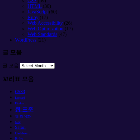
CSS
(59)
HTML
(30)
JavaScript
(60)
Ruby
(17)
Web Accessibility
(26)
Web Optimization
(17)
Web Standards
(47)
WordPress
(21)
글 모음
글 모음
꼬리표 모음
CSS3
Leopard
Firefox
웹 표준
웹 최적화
blog
Safari
Dashboard
Ruby