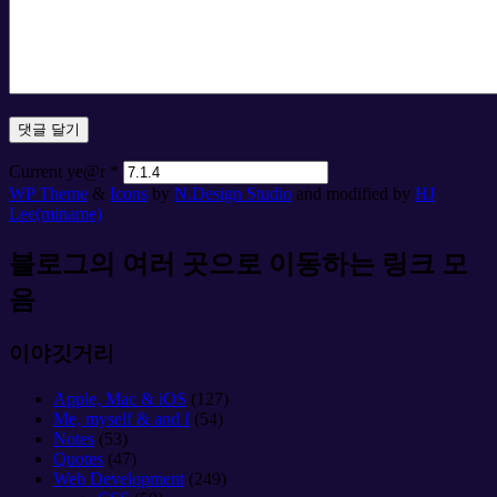
Current ye@r
*
WP Theme
&
Icons
by
N.Design Studio
and modified by
HJ
Lee(miname)
블로그의 여러 곳으로 이동하는 링크 모
음
이야깃거리
Apple, Mac & iOS
(127)
Me, myself & and I
(54)
Notes
(53)
Quotes
(47)
Web Development
(249)