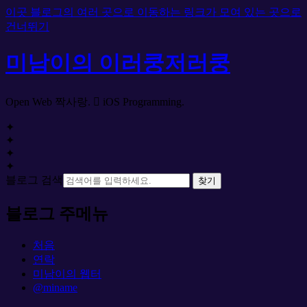
이곳 블로그의 여러 곳으로 이동하는 링크가 모여 있는 곳으로
건너뛰기
미남이의 이러쿵저러쿵
Open Web 짝사랑.  iOS Programming.
✦
✦
✦
✦
블로그 검색
찾기
블로그 주메뉴
처음
연락
미남이의 웹터
@miname