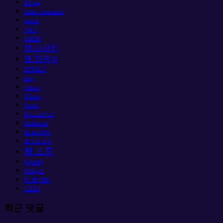
IE6 bug
Safari Extensions
Apache
PHP 5
Safari
웹 디자인
웹 접근성
HTML5
blog
Webkit
iPhone
Firefox
워드프레스
blueprintcss
웹 브라우저
웹 개발 도구
웹 표준
jQuery
Widget
웹 최적화
CSS3
최근 댓글