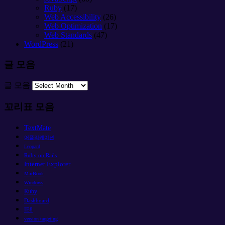
Ruby
(17)
Web Accessibility
(26)
Web Optimization
(17)
Web Standards
(47)
WordPress
(21)
글 모음
글 모음
꼬리표 모음
TextMate
어플리케이션
Leopard
Ruby on Rails
Internet Explorer
MacBook
Windows
Ruby
Dashboard
IE8
version targeting