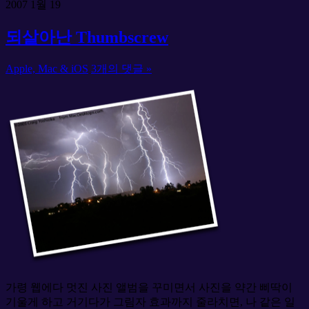
2007
1월
19
되살아난 Thumbscrew
Apple, Mac & iOS
3개의 댓글 »
가령 웹에다 멋진 사진 앨범을 꾸미면서 사진을 약간 삐딱이
기울게 하고 거기다가 그림자 효과까지 줄라치면, 나 같은 일