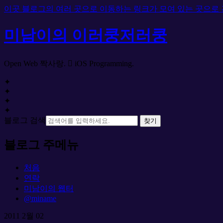
이곳 블로그의 여러 곳으로 이동하는 링크가 모여 있는 곳으로
미남이의 이러쿵저러쿵
Open Web 짝사랑.  iOS Programming.
✦
✦
✦
✦
블로그 검색
찾기
블로그 주메뉴
처음
연락
미남이의 웹터
@miname
2011
2월
02