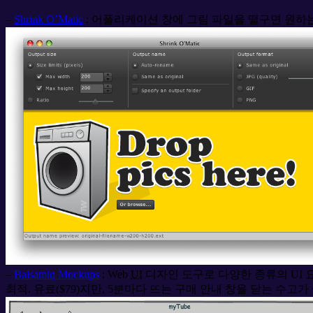
–
Shrink O’Matic
: 어플리케이션 창에 그림 파일을 떨구면 원하는 
–
Balsamiq Mockups
: Web
UI
디자인 도구로 다양한 종류의 UI 요
최적. 유료($79)지만, 5분마다 뜨는 구매 안내 창을 닫는 수고