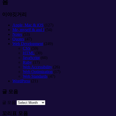
음
이야깃거리
Apple, Mac & iOS
(127)
Me, myself & and I
(54)
Notes
(53)
Quotes
(47)
Web Development
(249)
CSS
(59)
HTML
(30)
JavaScript
(60)
Ruby
(17)
Web Accessibility
(26)
Web Optimization
(17)
Web Standards
(47)
WordPress
(21)
글 모음
글 모음
꼬리표 모음