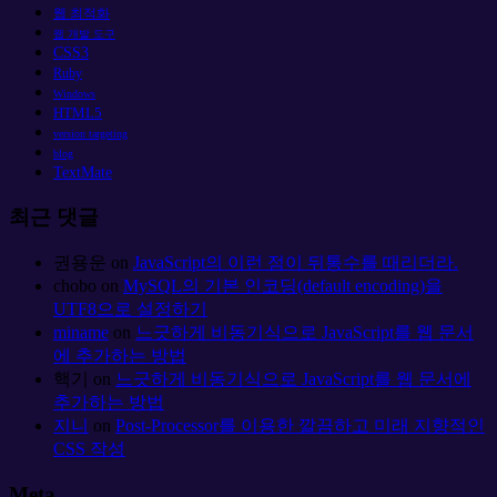
웹 최적화
웹 개발 도구
CSS3
Ruby
Windows
HTML5
version targeting
blog
TextMate
최근 댓글
권용운
on
JavaScript의 이런 점이 뒤통수를 때리더라.
chobo
on
MySQL의 기본 인코딩(default encoding)을
UTF8으로 설정하기
miname
on
느긋하게 비동기식으로 JavaScript를 웹 문서
에 추가하는 방법
핵기
on
느긋하게 비동기식으로 JavaScript를 웹 문서에
추가하는 방법
지니
on
Post-Processor를 이용한 깔끔하고 미래 지향적인
CSS 작성
Meta