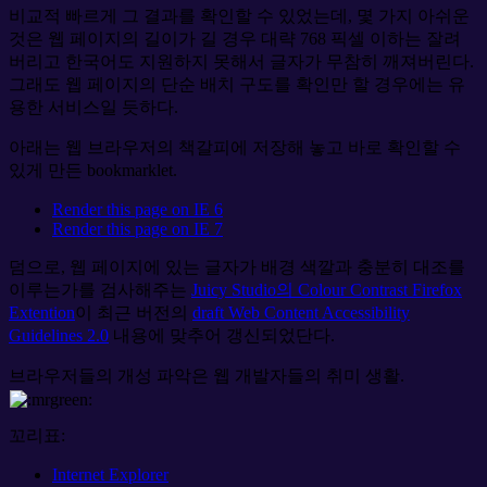
비교적 빠르게 그 결과를 확인할 수 있었는데, 몇 가지 아쉬운
것은 웹 페이지의 길이가 길 경우 대략 768 픽셀 이하는 잘려
버리고 한국어도 지원하지 못해서 글자가 무참히 깨져버린다.
그래도 웹 페이지의 단순 배치 구도를 확인만 할 경우에는 유
용한 서비스일 듯하다.
아래는 웹 브라우저의 책갈피에 저장해 놓고 바로 확인할 수
있게 만든 bookmarklet.
Render this page on IE 6
Render this page on IE 7
덤으로, 웹 페이지에 있는 글자가 배경 색깔과 충분히 대조를
이루는가를 검사해주는
Juicy Studio의 Colour Contrast Firefox
Extention
이 최근 버전의
draft Web Content Accessibility
Guidelines 2.0
내용에 맞추어 갱신되었단다.
브라우저들의 개성 파악은 웹 개발자들의 취미 생활.
꼬리표:
Internet Explorer