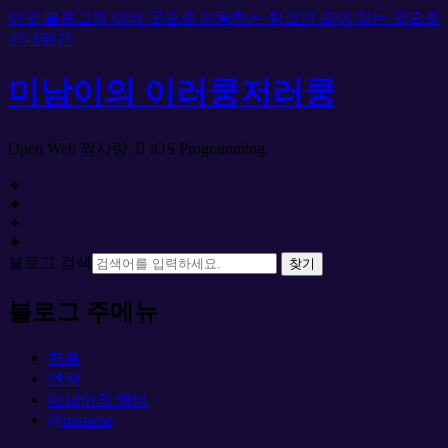
이곳 블로그의 여러 곳으로 이동하는 링크가 모여 있는 곳으로
건너뛰기
미남이의 이러쿵저러쿵
Open Web 짝사랑.  iOS Programming.
✦
✦
✦
✦
블로그 검색
찾기
블로그 주메뉴
처음
연락
미남이의 웹터
@miname