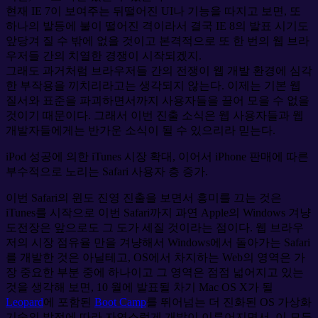
현재 IE 7이 보여주는 뒤떨어진 UI나 기능을 따지고 보면, 또
하나의 발등에 불이 떨어진 격이라서 결국 IE 8의 발표 시기도
앞당겨 질 수 밖에 없을 것이고 본격적으로 또 한 번의 웹 브라
우저들 간의 치열한 경쟁이 시작되겠지.
그래도 과거처럼 브라우저들 간의 전쟁이 웹 개발 환경에 심각
한 부작용을 끼치리라고는 생각되지 않는다. 이제는 기본 웹
질서와 표준을 파괴하면서까지 사용자들을 끌어 모을 수 없을
것이기 때문이다. 그래서 이번 진출 소식은 웹 사용자들과 웹
개발자들에게는 반가운 소식이 될 수 있으리라 믿는다.
iPod 성공에 의한 iTunes 시장 확대, 이어서 iPhone 판매에 따른
부수적으로 노리는 Safari 사용자 층 증가.
이번 Safari의 윈도 진영 진출을 보면서 흥미를 끄는 것은
iTunes를 시작으로 이번 Safari까지 과연 Apple의 Windows 겨냥
도전장은 앞으로도 그 도가 세질 것이라는 점이다. 웹 브라우
저의 시장 점유율 만을 겨냥해서 Windows에서 돌아가는 Safari
를 개발한 것은 아닐테고, OS에서 차지하는 Web의 영역은 가
장 중요한 부분 중에 하나이고 그 영역은 점점 넓어지고 있는
것을 생각해 보면, 10 월에 발표될 차기 Mac OS X가 될
Leopard
에 포함된
Boot Camp
를 뛰어넘는 더 진화된 OS 가상화
기술의 발전에 따라 자연스럽게 개발이 이루어지면서, 이 모든