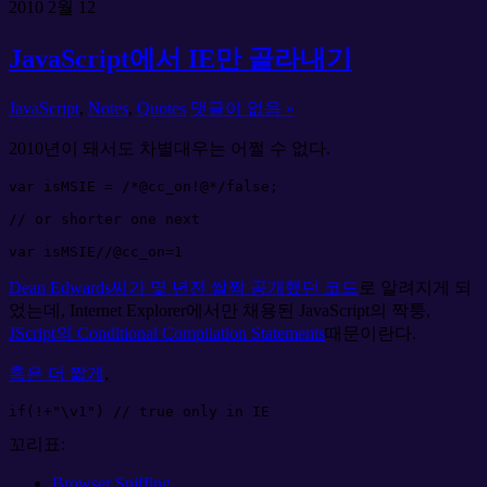
2010
2월
12
JavaScript에서 IE만 골라내기
JavaScript
,
Notes
,
Quotes
댓글이 없음 »
2010년이 돼서도 차별대우는 어쩔 수 없다.
var
 isMSIE 
=
/*
@cc_on!@
*/
false
;
//
 or shorter one next
var
 isMSIE
//
@cc_on=1
Dean Edwards씨가 몇 년전 쌀짝 공개했던 코드
로 알려지게 되
었는데, Internet Explorer에서만 채용된 JavaScript의 짝퉁,
JScript의 Conditional Compilation Statements
때문이란다.
혹은 더 짧게
,
if
(
!
+
"
\v
1
"
)
//
 true only in IE
꼬리표:
Browser Sniffing