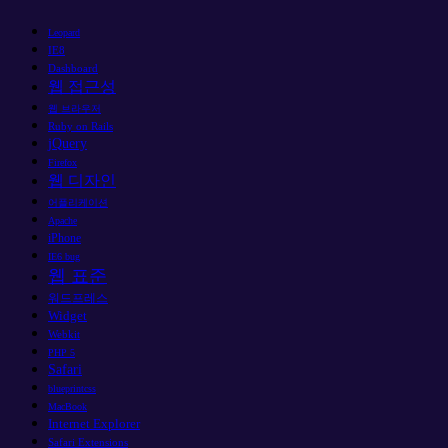
Leopard
IE8
Dashboard
웹 접근성
웹 브라우저
Ruby on Rails
jQuery
Firefox
웹 디자인
어플리케이션
Apache
iPhone
IE6 bug
웹 표준
워드프레스
Widget
Webkit
PHP 5
Safari
blueprintcss
MacBook
Internet Explorer
Safari Extensions