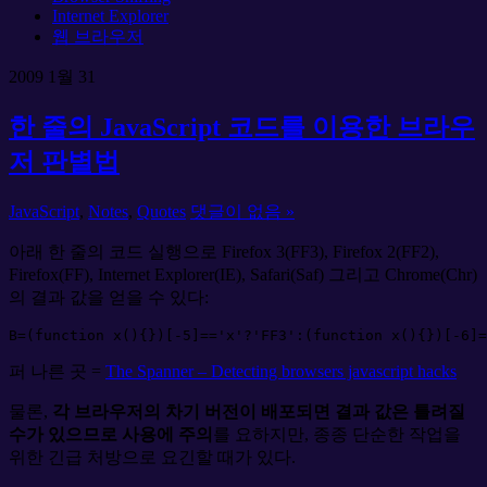
Internet Explorer
웹 브라우저
2009
1월
31
한 줄의 JavaScript 코드를 이용한 브라우
저 판별법
JavaScript
,
Notes
,
Quotes
댓글이 없음 »
아래 한 줄의 코드 실행으로 Firefox 3(FF3), Firefox 2(FF2),
Firefox(FF), Internet Explorer(IE), Safari(Saf) 그리고 Chrome(Chr)
의 결과 값을 얻을 수 있다:
B
=
(
function
x
(
)
{
}
)
[
-
5
]
==
'
x
'
?
'
FF3
'
:
(
function
x
(
)
{
}
)
[
-
6
]
=
퍼 나른 곳 =
The Spanner – Detecting browsers javascript hacks
물론,
각 브라우저의 차기 버전이 배포되면 결과 값은 틀려질
수가 있으므로 사용에 주의
를 요하지만, 종종 단순한 작업을
위한 긴급 처방으로 요긴할 때가 있다.