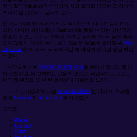
것이 결국 Windows의 영역까지 치고 들어갈 중요한 또 하나의
초석이 될 것이라고 짐작해 본다.
또 하나, 이제 Windows에서 Webkit 기반의 Safari가 돌아가게
되면, 어쩌면 자연스럽게 Dashboard를 돌릴 수 있는 기본적인
환경이 마련된 것이니 아마도 가까운 장래에 Widget들도 따라
오지 않을까 기대해 본다. 설마 Mac 용 Safari에 들어갈 새
Web
Clip 기능
이 Windows Safari에서만 쏙 빠지게 있다면 당연 허전
하겠지.
마지막으로 이번
WWDC 07 개막 연설
을 보면서 장비와 웹 간
의 소통이 좀 더 진화하는 것을 느꼈지만, 역설적으로 고립된
한국 웹 환경을 또 한 번 돌아보며 아쉬움을 느낀다.
그나저나, 이번에 싹 바뀐
Apple 웹 사이트
는 여러 UI 효과를
위해
Prototype
과
Scipt.acul.us
를 사용했군.
꼬리표:
iPhone
Leopard
Safari
Windows