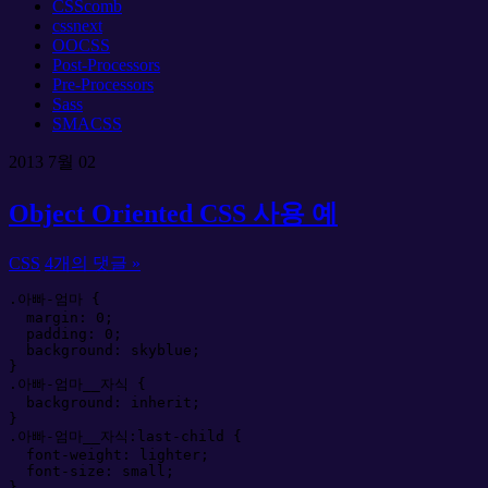
CSScomb
cssnext
OOCSS
Post-Processors
Pre-Processors
Sass
SMACSS
2013
7월
02
Object Oriented CSS 사용 예
CSS
4개의 댓글 »
.아빠-엄마 
{
margin
:
0
;
padding
:
0
;
background
:
skyblue
;
}
.아빠-엄마__자식 
{
background
:
inherit
;
}
.아빠-엄마__자식
:
last-child
{
font-weight
:
lighter
;
font-size
:
small
;
}