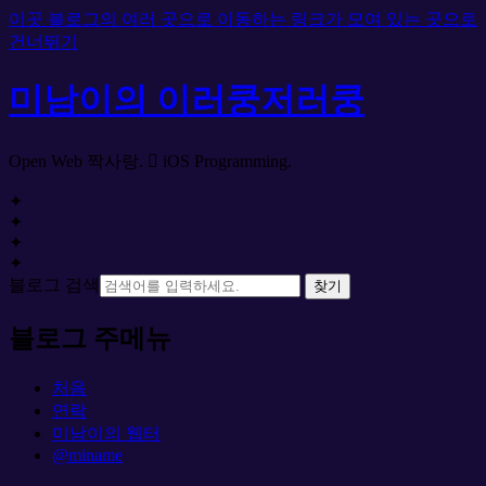
이곳 블로그의 여러 곳으로 이동하는 링크가 모여 있는 곳으로
건너뛰기
미남이의 이러쿵저러쿵
Open Web 짝사랑.  iOS Programming.
✦
✦
✦
✦
블로그 검색
찾기
블로그 주메뉴
처음
연락
미남이의 웹터
@miname