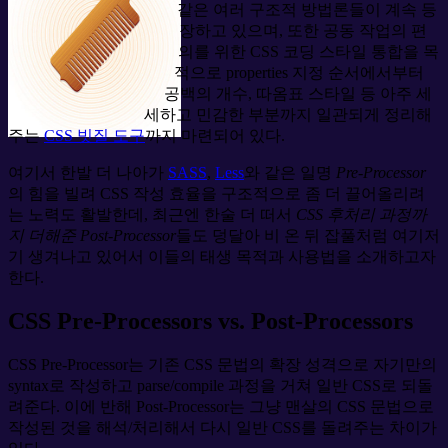
같은 여러 구조적 방법론들이 계속 등
장하고 있으며, 또한 공동 작업의 편
의를 위한 CSS 코딩 스타일 통합을 목
적으로 properties 지정 순서에서부터
공백의 개수, 따옴표 스타일 등 아주 세
세하고 민감한 부분까지 일관되게 정리해
주는
CSS 빗질 도구
까지 마련되어 있다.
여기서 한발 더 나아가
SASS
,
Less
와 같은 일명
Pre-Processor
의 힘을 빌려 CSS 작성 효율을 구조적으로 좀 더 끌어올리려
는 노력도 활발한데, 최근엔 한술 더 떠서
CSS 후처리 과정까
지 더해준 Post-Processor
들도 덩달아 비 온 뒤 잡풀처럼 여기저
기 생겨나고 있어서 이들의 태생 목적과 사용법을 소개하고자
한다.
CSS Pre-Processors vs. Post-Processors
CSS Pre-Processor는 기존 CSS 문법의 확장 성격으로 자기만의
syntax로 작성하고 parse/compile 과정을 거쳐 일반 CSS로 되돌
려준다. 이에 반해 Post-Processor는 그냥 맨살의 CSS 문법으로
작성된 것을 해석/처리해서 다시 일반 CSS를 돌려주는 차이가