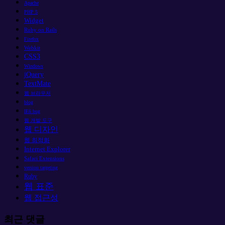
Apache
PHP 5
Widget
Ruby on Rails
Firefox
Webkit
CSS3
Windows
jQuery
TextMate
웹 브라우저
blog
IE6 bug
웹 개발 도구
웹 디자인
웹 최적화
Internet Explorer
Safari Extensions
version targeting
Ruby
웹 표준
웹 접근성
최근 댓글