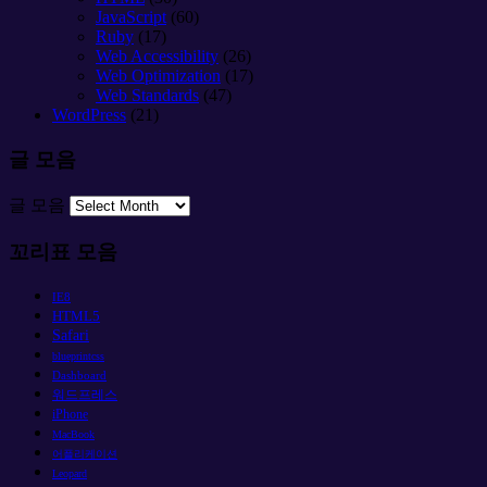
JavaScript
(60)
Ruby
(17)
Web Accessibility
(26)
Web Optimization
(17)
Web Standards
(47)
WordPress
(21)
글 모음
글 모음
꼬리표 모음
IE8
HTML5
Safari
blueprintcss
Dashboard
워드프레스
iPhone
MacBook
어플리케이션
Leopard