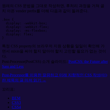
원래의 CSS 문법을 그대로 작성하면, 후처리 과정을 거쳐 골
치 아픈 vender prefix를 더해 다음과 같이 돌려준다.
.
box
{
display
:
-webkit-box
;
display
:
-webkit-flex
;
display
:
-ms-flexbox
;
display
:
flex
;
}
특정 CSS property의 브라우저 지원 상황을 일일이 확인해 가
면서 mixin을 써야 할지 말아야 할지 고민할 필요가 없는 것이
다.
Post-Processor(PostCSS) 소개 슬라이드:
PostCSS: the Future after
Sass and Less
Post-Processor를 이용한 깔끔하고 미래 지향적인 CSS 작성(이)
란 제목의
글 마저 읽기 →
꼬리표:
BEM
CSS3
CSS4