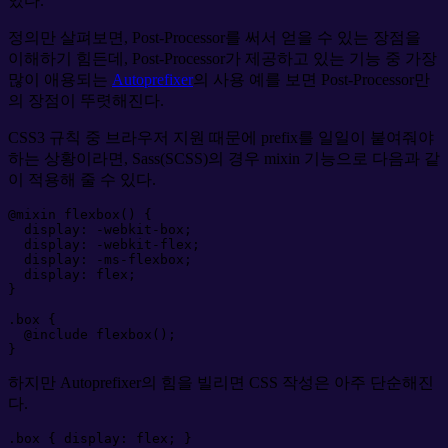
있다.
정의만 살펴보면, Post-Processor를 써서 얻을 수 있는 장점을
이해하기 힘든데, Post-Processor가 제공하고 있는 기능 중 가장
많이 애용되는
Autoprefixer
의 사용 예를 보면 Post-Processor만
의 장점이 뚜렷해진다.
CSS3 규칙 중 브라우저 지원 때문에 prefix를 일일이 붙여줘야
하는 상황이라면, Sass(SCSS)의 경우 mixin 기능으로 다음과 같
이 적용해 줄 수 있다.
@
mixin
flexbox
(
)
{
display
:
-webkit
-
box
;
display
:
-webkit
-
flex
;
display
:
-ms
-
flexbox
;
display
:
flex
;
}
.
box
{
@
include
flexbox
(
)
;
}
하지만 Autoprefixer의 힘을 빌리면 CSS 작성은 아주 단순해진
다.
.
box
{
display
:
flex
;
}