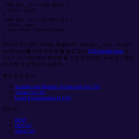
.아빠-엄마__자식--예쁜-딸래미 
{
color
:
pink
;
}
.아빠-엄마__자식--개구쟁이-막내 
{
color
:
tan
;
transform
:
skewX(
30
deg
)
;
}
여기서 개구쟁이 막내는 특별하게
.아빠-엄마__자식--개구쟁이-
란 class를 따로 지정해 줄 필요 없이
CSS pseudo-class
인
막내
만 써서 처리해 줄 수도 있었지만, 워낙 개구쟁이
:last-child
라 어쩔 수 없었다는 소문이…
추가 참고 문서:
Scalable and Modular Architecture for CSS
‘Scope’ in CSS
Using Encapsulation In CSS
꼬리표:
BEM
OOCSS
SMACSS