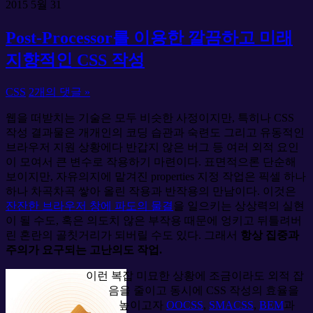
2015
5월
31
Post-Processor를 이용한 깔끔하고 미래
지향적인 CSS 작성
CSS
2개의 댓글 »
웹을 떠받치는 기술은 모두 비슷한 사정이지만, 특히나 CSS
작성 결과물은 개개인의 코딩 습관과 숙련도 그리고 유동적인
브라우저 지원 상황에다 반갑지 않은 버그 등 여러 외적 요인
이 모여서 큰 변수로 작용하기 마련이다. 표면적으론 단순해
보이지만, 자유의지에 맡겨진 properties 지정 작업은 픽셀 하나
하나 차곡차곡 쌓아 올린 작용과 반작용의 만남이다. 이것은
잔잔한 브라우저 창에 파도의 물결
을 일으키는 상상력의 실현
이 될 수도, 혹은 의도치 않은 부작용 때문에 엉키고 뒤틀려버
린 혼란의 골칫거리가 되버릴 수도 있다. 그래서
항상 집중과
주의가 요구되는 고난의도 작업.
이런 복잡 미묘한 상황에 조금이라도 외적 잡
음을 줄이고 동시에 CSS 작성의 효율을
높이고자
OOCSS
,
SMACSS
,
BEM
과