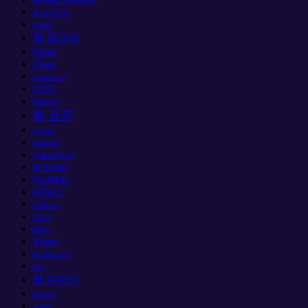
웹 브라우저
Firefox
웹 접근성
Safari
iPhone
blueprintcss
CSS3
Widget
웹 표준
Leopard
MacBook
어플리케이션
웹 최적화
TextMate
HTML5
Windows
PHP 5
Ruby
jQuery
웹 개발 도구
blog
웹 디자인
IE6 bug
Apache