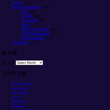
Quotes
(47)
Web Development
(249)
CSS
(59)
HTML
(30)
JavaScript
(60)
Ruby
(17)
Web Accessibility
(26)
Web Optimization
(17)
Web Standards
(47)
WordPress
(21)
글 모음
글 모음
꼬리표 모음
Safari Extensions
version targeting
Ruby on Rails
Webkit
워드프레스
Dashboard
Internet Explorer