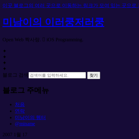
이곳 블로그의 여러 곳으로 이동하는 링크가 모여 있는 곳으로
미남이의 이러쿵저러쿵
Open Web 짝사랑.  iOS Programming.
✦
✦
✦
✦
블로그 검색
찾기
블로그 주메뉴
처음
연락
미남이의 웹터
@miname
2007
1월
17