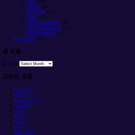
CSS
(59)
HTML
(30)
JavaScript
(60)
Ruby
(17)
Web Accessibility
(26)
Web Optimization
(17)
Web Standards
(47)
WordPress
(21)
글 모음
글 모음
꼬리표 모음
Ruby on Rails
jQuery
Safari Extensions
TextMate
Apache
CSS3
MacBook
Ruby
웹 디자인