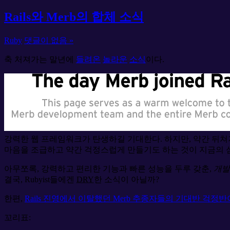
Rails와 Merb의 합체 소식
Ruby
댓글이 없음 »
축 처져가는 말년에
들려온
놀라운
소식
이다.
강력한 웹 프레임워크가 탄생하길 기대한다. 하지만, 약간 뒤쳐
마음을 조급하고 약간 걱정스럽게 만들기도 하는 것이 지금의 심
아무쪼록, 강력하고 편리한 기능과 빠른 성능을 두루 갖춘,
개발
결국, Rubyist들에겐
DRY
한 소식이 아닐까?
한편,
Rails 진영에서 이탈했던 Merb 추종자들의 기대반 걱정
꼬리표: