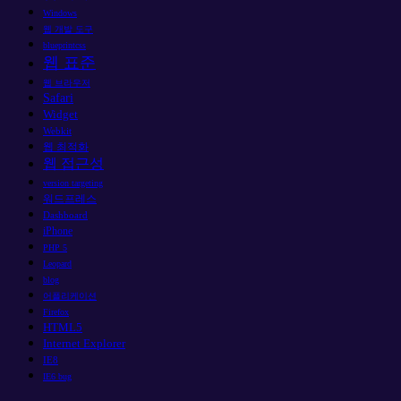
Windows
웹 개발 도구
blueprintcss
웹 표준
웹 브라우저
Safari
Widget
Webkit
웹 최적화
웹 접근성
version targeting
워드프레스
Dashboard
iPhone
PHP 5
Leopard
blog
어플리케이션
Firefox
HTML5
Internet Explorer
IE8
IE6 bug