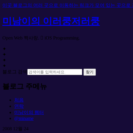
이곳 블로그의 여러 곳으로 이동하는 링크가 모여 있는 곳으로
미남이의 이러쿵저러쿵
Open Web 짝사랑.  iOS Programming.
✦
✦
✦
✦
블로그 검색
찾기
블로그 주메뉴
처음
연락
미남이의 웹터
@miname
2008
12월
24