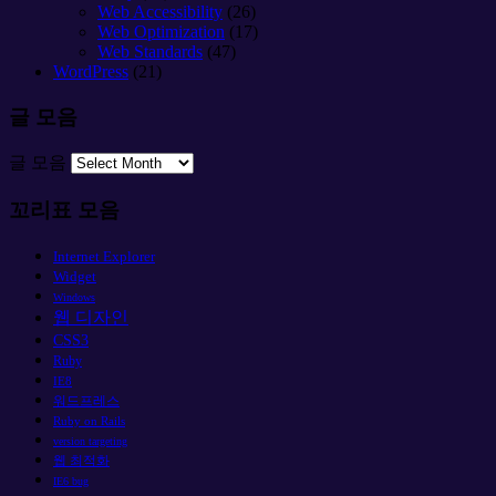
Web Accessibility
(26)
Web Optimization
(17)
Web Standards
(47)
WordPress
(21)
글 모음
글 모음
꼬리표 모음
Internet Explorer
Widget
Windows
웹 디자인
CSS3
Ruby
IE8
워드프레스
Ruby on Rails
version targeting
웹 최적화
IE6 bug