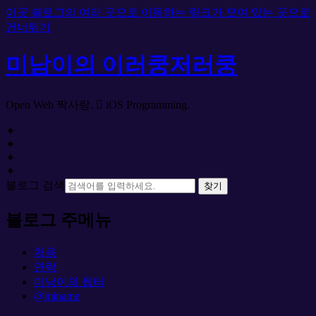
이곳 블로그의 여러 곳으로 이동하는 링크가 모여 있는 곳으로
건너뛰기
미남이의 이러쿵저러쿵
Open Web 짝사랑.  iOS Programming.
✦
✦
✦
✦
블로그 검색
찾기
블로그 주메뉴
처음
연락
미남이의 웹터
@miname