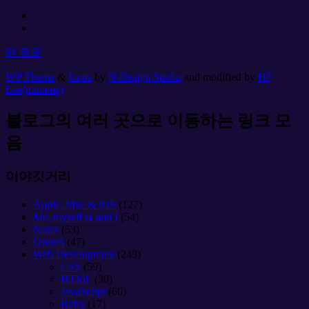
맨 위로
WP Theme
&
Icons
by
N.Design Studio
and modified by
HJ
Lee(miname)
블로그의 여러 곳으로 이동하는 링크 모
음
이야깃거리
Apple, Mac & iOS
(127)
Me, myself & and I
(54)
Notes
(53)
Quotes
(47)
Web Development
(249)
CSS
(59)
HTML
(30)
JavaScript
(60)
Ruby
(17)