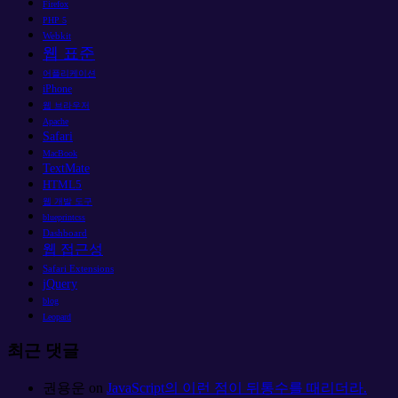
Firefox
PHP 5
Webkit
웹 표준
어플리케이션
iPhone
웹 브라우저
Apache
Safari
MacBook
TextMate
HTML5
웹 개발 도구
blueprintcss
Dashboard
웹 접근성
Safari Extensions
jQuery
blog
Leopard
최근 댓글
권용운
on
JavaScript의 이런 점이 뒤통수를 때리더라.