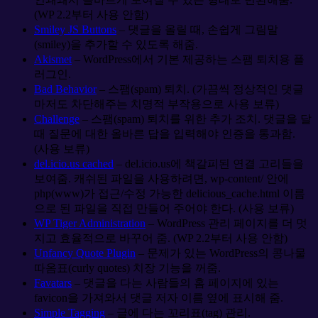
(WP 2.2부터 사용 안함)
Smiley JS Buttons
– 댓글을 올릴 때, 손쉽게 그림말
(smiley)을 추가할 수 있도록 해줌.
Akismet
– WordPress에서 기본 제공하는 스팸 퇴치용 플
러그인.
Bad Behavior
– 스팸(spam) 퇴치. (가끔씩 정상적인 댓글
마저도 차단해주는 치명적 부작용으로 사용 보류)
Challenge
– 스팸(spam) 퇴치를 위한 추가 조치. 댓글을 달
때 질문에 대한 올바른 답을 입력해야 인증을 통과함.
(사용 보류)
del.icio.us cached
– del.icio.us에 책갈피된 연결 고리들을
보여줌. 캐쉬된 파일을 사용하려면, wp-content/ 안에
php(www)가 접근/수정 가능한 delicious_cache.html 이름
으로 된 파일을 직접 만들어 주어야 한다. (사용 보류)
WP Tiger Administration
– WordPress 관리 페이지를 더 멋
지고 효율적으로 바꾸어 줌. (WP 2.2부터 사용 안함)
Unfancy Quote Plugin
– 문제가 있는 WordPress의 콩나물
따옴표(curly quotes) 치장 기능을 꺼줌.
Favatars
– 댓글을 다는 사람들의 홈 페이지에 있는
favicon을 가져와서 댓글 저자 이름 옆에 표시해 줌.
Simple Tagging
– 글에 다는 꼬리표(tag) 관리.