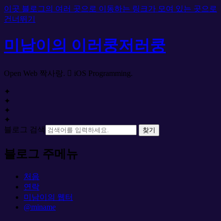
이곳 블로그의 여러 곳으로 이동하는 링크가 모여 있는 곳으로
건너뛰기
미남이의 이러쿵저러쿵
Open Web 짝사랑.  iOS Programming.
✦
✦
✦
✦
블로그 검색
찾기
블로그 주메뉴
처음
연락
미남이의 웹터
@miname