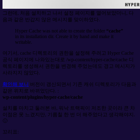
그런데, 처음 설치하고 나서 설정 페이지를 열어보았더니, 다
음과 같은 반갑지 않은 메시지를 맞이하였다.
Hyper Cache was not able to create the folder
“cache”
in its installation dir. Create it by hand and make it
writable.
여기서, cache 디렉토리의 권한을 설정해 주려고 Hyper Cache
공식 페이지에 나와있는대로 /wp-content/hyper-cache/cache 디
렉토리를 생성해서 권한을 변경해 주었는데도 경고 메시지가
사라지지 않았다.
확인해 보니
버전이 갱신되면서 기존 캐쉬 디렉토리가 다음과
같은 위치로 바뀌었단다. :
wp-content/plugins/hyper-cache/cache
설치를 마치고 둘러본 바, 워낙 트랙픽이 저조한 곳이라 큰 차
이점은 못 느겼지만, 기름칠 한 번 더 해주었다고 생각해야지.
🙂
꼬리표: