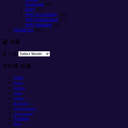
JavaScript
(60)
Ruby
(17)
Web Accessibility
(26)
Web Optimization
(17)
Web Standards
(47)
WordPress
(21)
글 모음
글 모음
꼬리표 모음
Safari
IE6 bug
MacBook
Firefox
Windows
웹 브라우저
Safari Extensions
version targeting
TextMate
Ruby