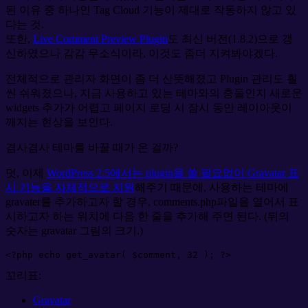
된 이유 중 하나인 Tag Cloud 기능이 제대로 작동하지 않고 있
다는 것.
또한,
Live Comment Preview Plugin
도 최신 버전(1.8.2)으로 갱
신하였으나 감감 무소식이라, 이것도 좀더 지켜봐야겠다.
전체적으로 관리자 화면이 좀 더 산뜻해졌고 Plugin 관리도 훨
씬 쉬워졌으나, 지금 사용하고 있는 테마와의 충돌인지 새로운
widgets 추가가 어렵고 페이지 로딩 시 잠시 동안 레이아웃이
깨지는 현상을 보인다.
겸사겸사 테마를 바꿀 때가 온 걸까?
덧, 이제
WordPress 2.5에서는 plugin을 쓸 필요없이 Gravatar 표
시 기능을 자체적으로 지원
해주기 때문에, 사용하는 테마에
gravater를 추가하고자 할 경우, comments.php파일을 열어서 표
시하고자 하는 위치에 다음 한 줄을 추가해 주면 된다. (뒤의
숫자는 gravatar 그림의 크기.)
<?php
echo
get_avatar
( 
$
comment
, 
32
 )
;
?
>
꼬리표:
Gravatar