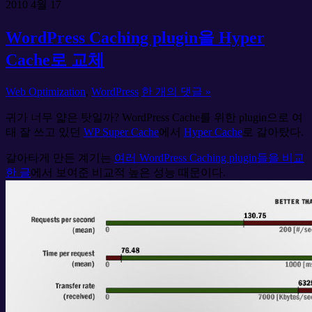
2010
4월
17
WordPress Caching plugin을 Hyper
Cache로 교체
Web Optimization
,
WordPress
한 개의 댓글 »
귀가 너무 얇은 탓일까? WordPress Cache를 위한 plugin으로 여
태 잘 쓰고 있던
WP Super Cache
에서
Hyper Cache
로 갈아탔다.
갈아타게 만든 계기는
여러 WordPress Caching plugin들을 비교
한 글
에서 보여준 비교적 높은 성능 때문이다.