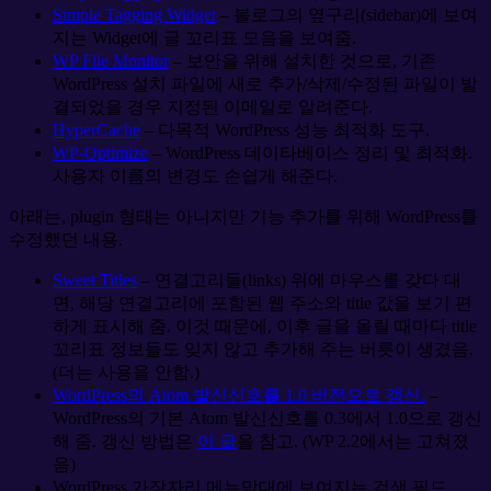
Simple Tagging Widget
– 블로그의 옆구리(sidebar)에 보여
지는 Widget에 글 꼬리표 모음을 보여줌.
WP File Monitor
– 보안을 위해 설치한 것으로, 기존
WordPress 설치 파일에 새로 추가/삭제/수정된 파일이 발
결되었을 경우 지정된 이메일로 알려준다.
HyperCache
– 다목적 WordPress 성능 최적화 도구.
WP-Optimize
– WordPress 데이타베이스 정리 및 최적화.
사용자 이름의 변경도 손쉽게 해준다.
아래는, plugin 형태는 아니지만 기능 추가를 위해 WordPress를
수정했던 내용.
Sweet Titles
– 연결고리들(links) 위에 마우스를 갖다 대
면, 해당 연결고리에 포함된 웹 주소와 title 값을 보기 편
하게 표시해 줌. 이것 때문에, 이후 글을 올릴 때마다 title
꼬리표 정보들도 잊지 않고 추가해 주는 버릇이 생겼음.
(더는 사용을 안함.)
WordPress의 Atom 발신신호를 1.0 버전으로 갱신.
–
WordPress의 기본 Atom 발신신호를 0.3에서 1.0으로 갱신
해 줌. 갱신 방법은
이 글
을 참고. (WP 2.2에서는 고쳐졌
음)
WordPress 가장자리 메뉴막대에 보여지는 검색 필드