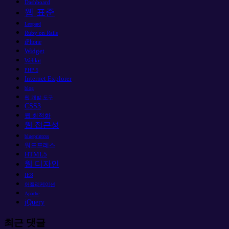
Dashboard
웹 표준
Leopard
Ruby on Rails
iPhone
Widget
Webkit
PHP 5
Internet Explorer
blog
웹 개발 도구
CSS3
웹 최적화
웹 접근성
blueprintcss
워드프레스
HTML5
웹 디자인
IE8
어플리케이션
Apache
jQuery
최근 댓글