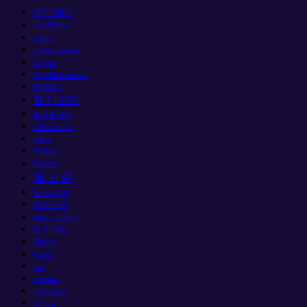
워드프레스
TextMate
Apache
version targeting
Leopard
Safari Extensions
HTML5
웹 디자인
웹 개발 도구
어플리케이션
PHP 5
Widget
Safari
웹 표준
웹 브라우저
Dashboard
Ruby on Rails
웹 최적화
iPhone
Firefox
blog
Windows
blueprintcss
IE6 bug