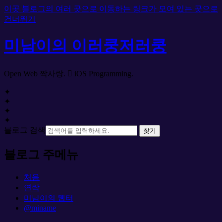
이곳 블로그의 여러 곳으로 이동하는 링크가 모여 있는 곳으로
건너뛰기
미남이의 이러쿵저러쿵
Open Web 짝사랑.  iOS Programming.
✦
✦
✦
✦
블로그 검색
찾기
블로그 주메뉴
처음
연락
미남이의 웹터
@miname