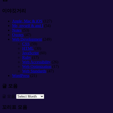
이야깃거리
Apple, Mac & iOS
(127)
Me, myself & and I
(54)
Notes
(53)
Quotes
(47)
Web Development
(249)
CSS
(59)
HTML
(30)
JavaScript
(60)
Ruby
(17)
Web Accessibility
(26)
Web Optimization
(17)
Web Standards
(47)
WordPress
(21)
글 모음
글 모음
꼬리표 모음