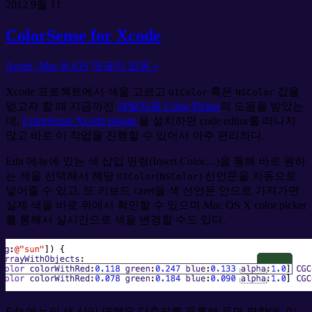
2012
9월
11
ColorSense for Xcode
Apple, Mac & iOS
댓글이 없음 »
Xcode 프로젝트에서 색을 고르고
혹은
값을
UIColor
NSColor
얻고자 할 때 지금까진
개발자용 Color Picker
의 도움을 받았는
데,
ColorSense Xcode plugin
을 설치하면 code editor를 떠나지
않고 바로 이 작업을 진행할 수 있어서 아주 편리하다.
Edit 메뉴에 있는 색 삽입 명령(Insert Color…)을 통해 바로 원하
는 색을 선택해서 해당
(
) 선언문을 자동으로
UIColor
NSColor
넣어줄 수 있고, 또 키보드 caret을 색 선언문 안으로 가져가면
실제 색을 바로 위에서 확인할 수 있으며 Mac OS X color picker
를 통해서 실시간으로 색을 변경할 수도 있다.
Edit 메뉴의 색 삽입 명령은 단축키를 등록해 두면 편한데, 이