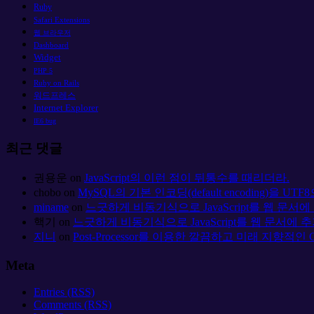
Ruby
Safari Extensions
웹 브라우저
Dashboard
Widget
PHP 5
Ruby on Rails
워드프레스
Internet Explorer
IE6 bug
최근 댓글
권용운
on
JavaScript의 이런 점이 뒤통수를 때리더라.
chobo
on
MySQL의 기본 인코딩(default encoding)을 U
miname
on
느긋하게 비동기식으로 JavaScript를 웹 문서
핵기
on
느긋하게 비동기식으로 JavaScript를 웹 문서에
지니
on
Post-Processor를 이용한 깔끔하고 미래 지향적인 
Meta
Entries (RSS)
Comments (RSS)