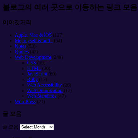
블로그의 여러 곳으로 이동하는 링크 모음
이야깃거리
Apple, Mac & iOS
(127)
Me, myself & and I
(54)
Notes
(53)
Quotes
(47)
Web Development
(249)
CSS
(59)
HTML
(30)
JavaScript
(60)
Ruby
(17)
Web Accessibility
(26)
Web Optimization
(17)
Web Standards
(47)
WordPress
(21)
글 모음
글 모음