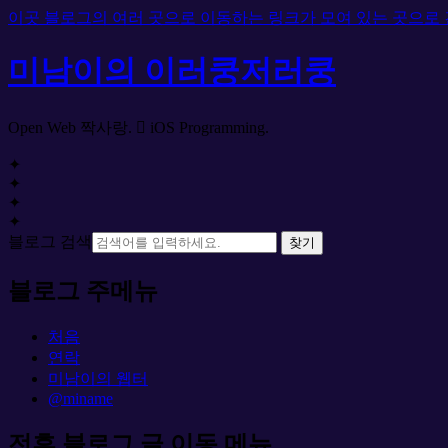
이곳 블로그의 여러 곳으로 이동하는 링크가 모여 있는 곳으로
미남이의 이러쿵저러쿵
Open Web 짝사랑.  iOS Programming.
✦
✦
✦
✦
블로그 검색
찾기
블로그 주메뉴
처음
연락
미남이의 웹터
@miname
전후 블로그 글 이동 메뉴