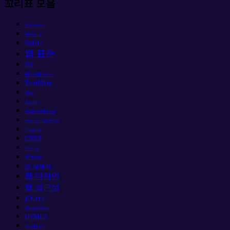
꼬리표 모음
Windows
Webkit
Safari
웹 표준
IE8
웹 개발 도구
TextMate
blog
Apache
어플리케이션
version targeting
Leopard
CSS3
Firefox
iPhone
웹 최적화
웹 디자인
웹 접근성
jQuery
blueprintcss
HTML5
MacBook