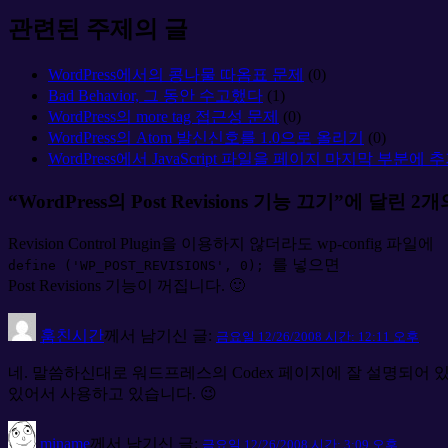
관련된 주제의 글
WordPress에서의 콩나물 따옴표 문제
(0)
Bad Behavior, 그 동안 수고했다
(1)
WordPress의 more tag 접근성 문제
(0)
WordPress의 Atom 발신신호를 1.0으로 올리기
(0)
WordPress에서 JavaScript 파일을 페이지 마지막 부분에
“WordPress의 Post Revisions 기능 끄기”에 달린 2
Revision Control Plugin을 이용하지 않더라도 wp-config 파일에
를 넣으면
define ('WP_POST_REVISIONS', 0);
Post Revisions 기능이 꺼집니다. 🙂
훔친시간
께서 남기신 글:
금요일 12/26/2008 시간: 12:11 오후
네. 말씀하신대로 워드프레스의 Codex 페이지에 잘 설명되어 있
있어서 사용하고 있습니다. 😉
miname
께서 남기신 글:
금요일 12/26/2008 시간: 3:09 오후