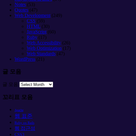
Notes
(53)
Quotes
(47)
Web Development
(249)
CSS
(59)
HTML
(30)
JavaScript
(60)
Ruby
(17)
Web Accessibility
(26)
Web Optimization
(17)
Web Standards
(47)
WordPress
(21)
글 모음
글 모음
꼬리표 모음
Apache
웹 표준
Ruby on Rails
웹 접근성
CSS3