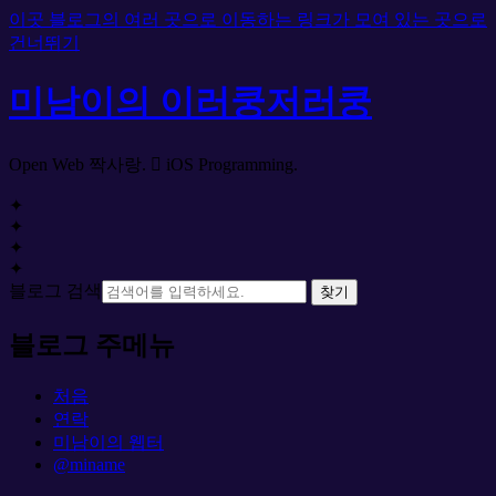
이곳 블로그의 여러 곳으로 이동하는 링크가 모여 있는 곳으로
건너뛰기
미남이의 이러쿵저러쿵
Open Web 짝사랑.  iOS Programming.
✦
✦
✦
✦
블로그 검색
찾기
블로그 주메뉴
처음
연락
미남이의 웹터
@miname