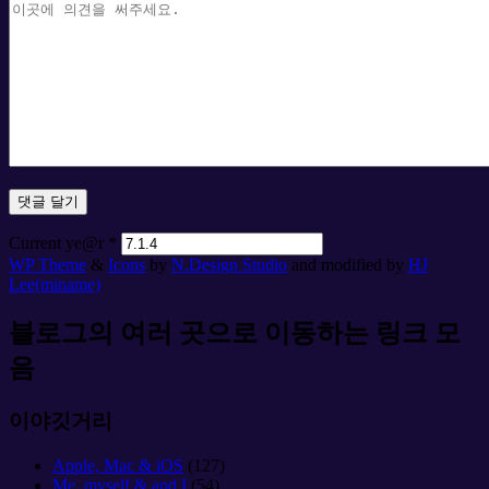
Current ye@r
*
WP Theme
&
Icons
by
N.Design Studio
and modified by
HJ
Lee(miname)
블로그의 여러 곳으로 이동하는 링크 모
음
이야깃거리
Apple, Mac & iOS
(127)
Me, myself & and I
(54)