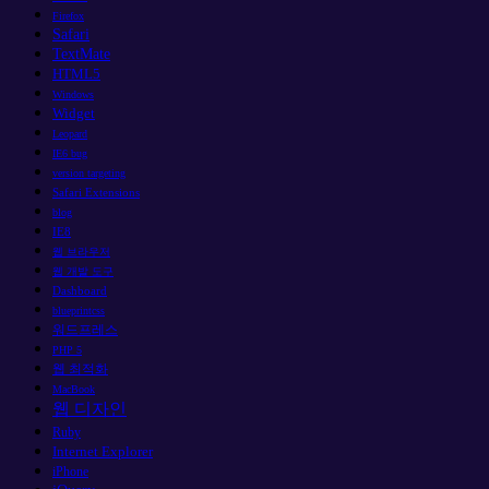
Firefox
Safari
TextMate
HTML5
Windows
Widget
Leopard
IE6 bug
version targeting
Safari Extensions
blog
IE8
웹 브라우저
웹 개발 도구
Dashboard
blueprintcss
워드프레스
PHP 5
웹 최적화
MacBook
웹 디자인
Ruby
Internet Explorer
iPhone