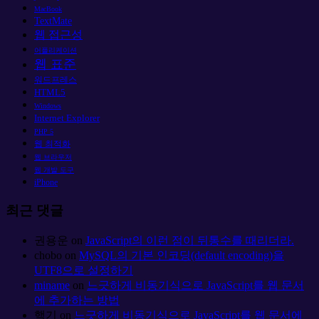
MacBook
TextMate
웹 접근성
어플리케이션
웹 표준
워드프레스
HTML5
Windows
Internet Explorer
PHP 5
웹 최적화
웹 브라우저
웹 개발 도구
iPhone
최근 댓글
권용운
on
JavaScript의 이런 점이 뒤통수를 때리더라.
chobo
on
MySQL의 기본 인코딩(default encoding)을
UTF8으로 설정하기
miname
on
느긋하게 비동기식으로 JavaScript를 웹 문서
에 추가하는 방법
핵기
on
느긋하게 비동기식으로 JavaScript를 웹 문서에