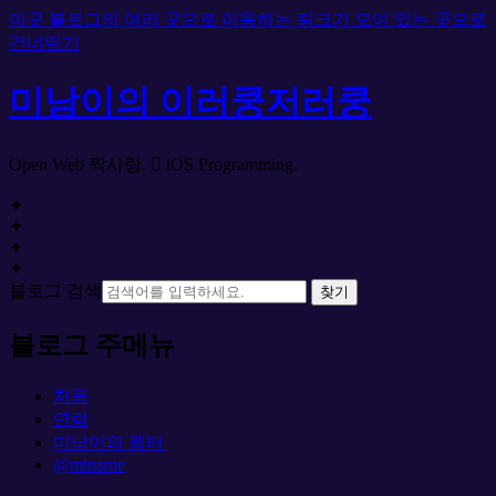
이곳 블로그의 여러 곳으로 이동하는 링크가 모여 있는 곳으로
건너뛰기
미남이의 이러쿵저러쿵
Open Web 짝사랑.  iOS Programming.
✦
✦
✦
✦
블로그 검색
찾기
블로그 주메뉴
처음
연락
미남이의 웹터
@miname