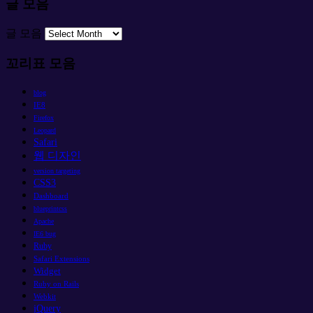
글 모음
글 모음
꼬리표 모음
blog
IE8
Firefox
Leopard
Safari
웹 디자인
version targeting
CSS3
Dashboard
blueprintcss
Apache
IE6 bug
Ruby
Safari Extensions
Widget
Ruby on Rails
Webkit
jQuery