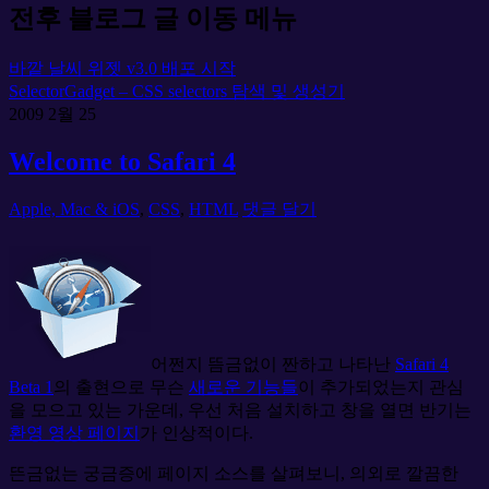
전후 블로그 글 이동 메뉴
바깥 날씨 위젯 v3.0 배포 시작
SelectorGadget – CSS selectors 탐색 및 생성기
2009
2월
25
Welcome to Safari 4
Apple, Mac & iOS
,
CSS
,
HTML
댓글 달기
어쩐지 뜸금없이 짠하고 나타난
Safari 4
Beta 1
의 출현으로 무슨
새로운 기능들
이 추가되었는지 관심
을 모으고 있는 가운데, 우선 처음 설치하고 창을 열면 반기는
환영 영상 페이지
가 인상적이다.
뜬금없는 궁금증에 페이지 소스를 살펴보니, 의외로 깔끔한