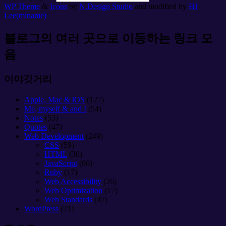
WP Theme
&
Icons
by
N.Design Studio
and modified by
HJ
Lee(miname)
블로그의 여러 곳으로 이동하는 링크 모
음
이야깃거리
Apple, Mac & iOS
(127)
Me, myself & and I
(54)
Notes
(53)
Quotes
(47)
Web Development
(249)
CSS
(59)
HTML
(30)
JavaScript
(60)
Ruby
(17)
Web Accessibility
(26)
Web Optimization
(17)
Web Standards
(47)
WordPress
(21)