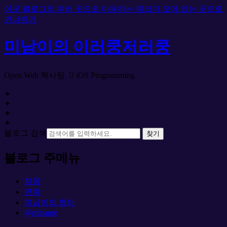
이곳 블로그의 여러 곳으로 이동하는 링크가 모여 있는 곳으로
건너뛰기
미남이의 이러쿵저러쿵
Open Web 짝사랑.  iOS Programming.
✦
✦
✦
✦
블로그 검색
찾기
블로그 주메뉴
처음
연락
미남이의 웹터
@miname