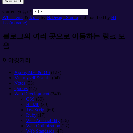
Current ye@r
*
WP Theme
&
Icons
by
N.Design Studio
and modified by
HJ
Lee(miname)
블로그의 여러 곳으로 이동하는 링크 모
음
이야깃거리
Apple, Mac & iOS
(127)
Me, myself & and I
(54)
Notes
(53)
Quotes
(47)
Web Development
(249)
CSS
(59)
HTML
(30)
JavaScript
(60)
Ruby
(17)
Web Accessibility
(26)
Web Optimization
(17)
Web Standards
(47)