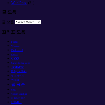
WordPress
(21)
글 모음
글 모음
꼬리표 모음
Firefox
Windows
Dashboard
PHP 5
CSS3
Safari Extensions
TextMate
Ruby on Rails
웹 브라우저
Webkit
웹 표준
blog
version targeting
어플리케이션
HTML5