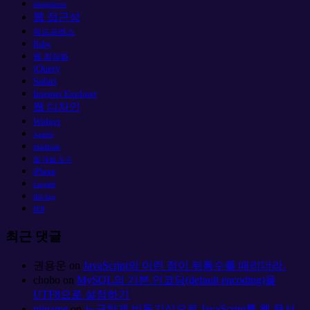
blueprintcss
웹 접근성
워드프레스
Ruby
웹 최적화
jQuery
Safari
Internet Explorer
웹 디자인
Widget
Apache
MacBook
웹 개발 도구
iPhone
Leopard
IE6 bug
IE8
최근 댓글
권용운
on
JavaScript의 이런 점이 뒤통수를 때리더라.
chobo
on
MySQL의 기본 인코딩(default encoding)을
UTF8으로 설정하기
miname
on
느긋하게 비동기식으로 JavaScript를 웹 문서