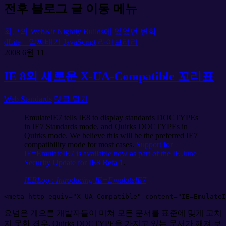
전후 블로그 글 이동 메뉴
최근의 WebKit Nightly Builds에 있었던 변화
dLite – 알짜배기 JavaScript 라이브러리
2008
6월
11
IE 8의 새로운 X-UA-Compatible 꼬리표
Web Standards
댓글 달기
EmulateIE7 tells IE8 to display standards DOCTYPEs
in IE7 Standards mode, and Quirks DOCTYPEs in
Quirks mode. We believe this will be the preferred IE7
compatibility mode for most cases.
Support for
IE=EmulateIE7 is available now as part of the IE June
Security Update for IE8 Beta 1
.
IEBLog : Introducing IE=EmulateIE7
<
meta
http-equiv
=
"
X-UA-Compatible
"
content
=
"
IE=EmulateI
요넘은 게으른 개발자들이 미쳐 모든 문서를 표준에 맞게 고치
지 못한 경우, Quirks DOCTYPE을 가지고 있는 문서가 깨져 보