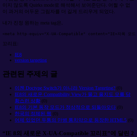
이지 않도록 Quirks mode로 해석해서 보여준단다. 어쩔 수 없
이 과거의 어두운 그림자를 더 길게 드리우게 되었다.
내가 진정 원하는 meta tag은,
<
meta
http-equiv
=
"
X-UA-Compatible
"
content
=
"
IE=자폭 모드
꼬리표:
IE8
version targeting
관련된 주제의 글
이젠 Doctype Switch가 아니라 Version Targeting?
(0)
IE8의 새로운 Compatibility View가 몰고 올지도 모를 당
황스런 상황
(0)
IE8의 기본 동작 모드가 정상적으로 되돌아오다
(0)
한국의 정체된 웹
(0)
어제 있었던 두통의 만병 통치약으로 등장한 HTML5
(0)
“IE 8의 새로운 X-UA-Compatible 꼬리표”에 달린 2